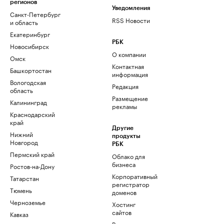
регионов
Уведомления
Санкт-Петербург
RSS Новости
и область
Екатеринбург
РБК
Новосибирск
О компании
Омск
Контактная
Башкортостан
информация
Вологодская
Редакция
область
Размещение
Калининград
рекламы
Краснодарский
край
Другие
Нижний
продукты
Новгород
РБК
Пермский край
Облако для
бизнеса
Ростов-на-Дону
Корпоративный
Татарстан
регистратор
Тюмень
доменов
Черноземье
Хостинг
сайтов
Кавказ
Рег.решения