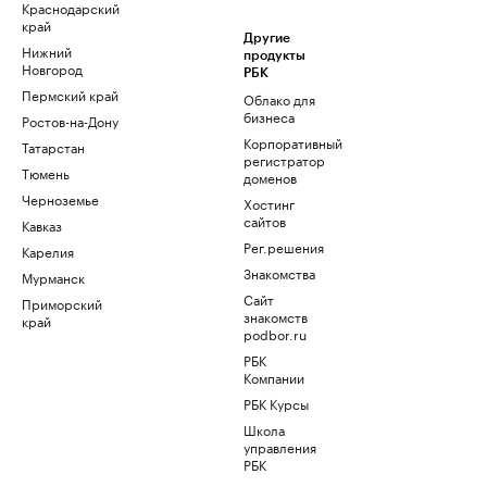
Краснодарский
край
Другие
Нижний
продукты
Новгород
РБК
Пермский край
Облако для
бизнеса
Ростов-на-Дону
Корпоративный
Татарстан
регистратор
Тюмень
доменов
Черноземье
Хостинг
сайтов
Кавказ
Рег.решения
Карелия
Знакомства
Мурманск
Сайт
Приморский
знакомств
край
podbor.ru
РБК
Компании
РБК Курсы
Школа
управления
РБК