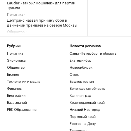
Lauder «закрыл кошелек» для партии
Трампа
Политика
Дептранс назвал причину сбоя в
движении трамваев на севере Москвы
Общество
Александрова обыграла первую
ракетку мира Соболенко на турнире
WTA
Рубрики
Новости регионов
Политика
Санкт-Петербург и область
Спорт
Минпросвещения обновило
Экономика
Екатеринбург
федеральный список учебников для
Общество
Новосибирск
школ
Бизнес
Омск
Общество
Технологии и медиа
Башкортостан
Больше прогулок, свежего воздуха и
отдыха: квартиры рядом с парками
Финансы
Вологодская область
РБК и ПИК Серия плюс
Биографии
Калининград
База знаний
Краснодарский край
Загрузить еще
РБК Образование
Нижний Новгород
Пермский край
Ростов-на-Дону
Татарстан