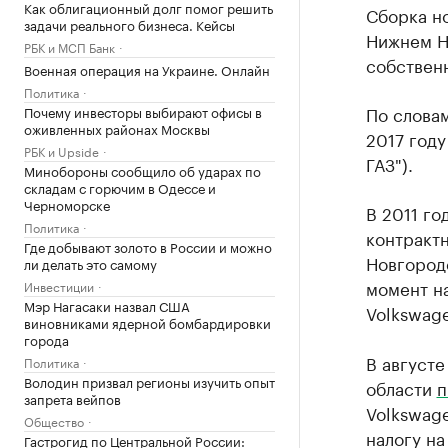
Как облигационный долг помог решить
Сборка н
задачи реального бизнеса. Кейсы
Нижнем Н
РБК и МСП Банк
собствен
Военная операция на Украине. Онлайн
Политика
По словам
Почему инвесторы выбирают офисы в
оживленных районах Москвы
2017 году
РБК и Upside
ГАЗ").
Минобороны сообщило об ударах по
складам с горючим в Одессе и
Черноморске
В 2011 го
Политика
контрактн
Где добывают золото в России и можно
Новгороде
ли делать это самому
момент на
Инвестиции
Мэр Нагасаки назвал США
Volkswage
виновниками ядерной бомбардировки
города
В август
Политика
Володин призвал регионы изучить опыт
области
п
запрета вейпов
Volkswag
Общество
налогу на
Гастрогид по Центральной России: