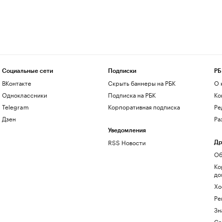
Социальные сети
Подписки
РБ
ВКонтакте
Скрыть баннеры на РБК
О 
Одноклассники
Подписка на РБК
Ко
Telegram
Корпоративная подписка
Ре
Дзен
Ра
Уведомления
RSS Новости
Др
Об
Ко
до
Хо
Ре
Зн
Са