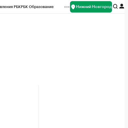
Нижний Новгород
вления РБК
РБК Образование
редитные рейтинги
Франшизы
нсы
Рынок наличной валюты