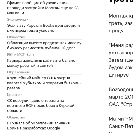
Ефимов сообщил об увеличении
площади застройки Москвы еще на 23
млн кв. м
Монтаж к
Экономика
треть, за
Экс-главу Popcorn Books приговорили
среду.
к четырем годам условно
Общество
Облигации вместо кредита: как малому
"Меня рад
бизнесу разместить публичный долг
уже завер
РБК и МСП Банк
Затем где
Карьера женщины: как найти баланс
между работой и семьей
будем за
Образование
цитирует
Крупнейший майнер США закрыл
квартал с убытком и сократил биткоин-
резерв
Возведени
Крипто
марте 201
СК возбудил дело о теракте на
ОАО "Стр
военного ВСУ после боев в Курской
области
Общество
Матчи ЧМ-
FT узнала об укреплении влияния
Санкт-Пет
Брина в разработках Google
Саранске,