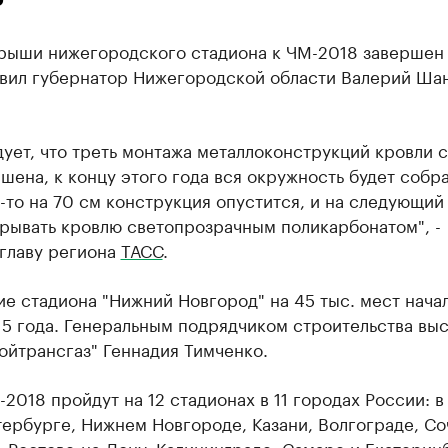
рыши нижегородского стадиона к ЧМ-2018 завершен
явил ​губернатор Нижегородской области Валерий Ша
ует, что треть монтажа металлоконструкций кровли 
шена, к концу этого года вся окружность будет собра
-то на 70 см конструкция опустится, и на следующий
крывать кровлю светопрозрачным поликарбонатом", -
 главу региона
ТАСС
.
е стадиона "Нижний Новгород" на 45 тыс. мест начал
5 года. Генеральным подрядчиком строительства выс
ойтрансгаз" Геннадия Тимченко.
2018 пройдут на 12 стадионах в 11 городах России: в
ербурге, Нижнем Новгороде, Казани, Волгограде, Со
 Ростове-на-Дону, Калининграде, Самаре и Екатерин