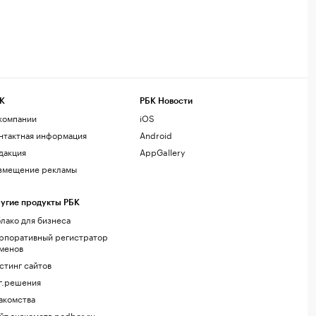
К
РБК Новости
компании
iOS
нтактная информация
Android
дакция
AppGallery
змещение рекламы
угие продукты РБК
лако для бизнеса
рпоративный регистратор
менов
стинг сайтов
г.решения
акомства
йт знакомств podbor.ru