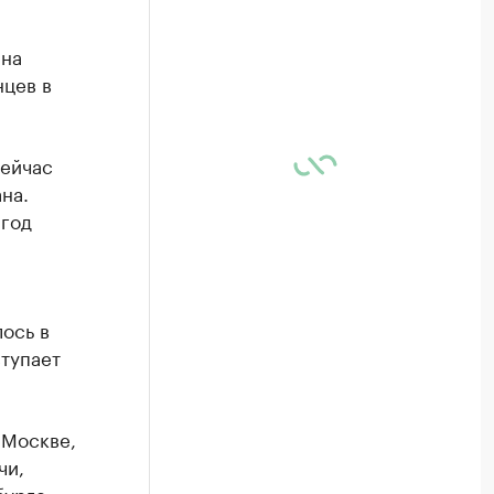
 на
нцев в
сейчас
на.
 год
ось в
тупает
 Москве,
чи,
бурге.