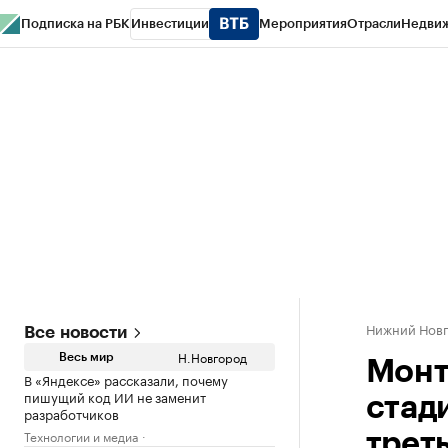
Подписка на РБК
Инвестиции
Мероприятия
Отрасли
Недви
РБК Курсы
РБК Life
Тренды
Визионеры
Национальные проекты
Горо
Газета
Спецпроекты СПб
Конференции СПб
Спецпроекты
Проверк
Нижний Нов
Все новости
Н.Новгород
Весь мир
Монт
В «Яндексе» рассказали, почему
пишущий код ИИ не заменит
стад
разработчиков
Технологии и медиа
трет