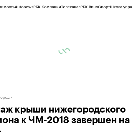
жимость
Autonews
РБК Компании
Телеканал
РБК Вино
Спорт
Школа упра
д
Стиль
Крипто
РБК Бизнес-среда
Дискуссионный клуб
Исследования
К
а контрагентов
Политика
Экономика
Бизнес
Технологии и медиа
Фина
город
аж крыши нижегородского
иона к ЧМ-2018 завершен на
ь