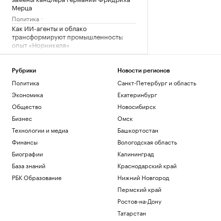
Мерца
Политика
Как ИИ-агенты и облако
трансформируют промышленность:
опыт «Норникеля»
РБК и Yandex Cloud
Три крупных порта Китая
Рубрики
Новости регионов
приостановили работу из-за
надвигающегося тайфуна
Политика
Санкт-Петербург и область
Экономика
Экономика
Екатеринбург
В России вырос спрос на аппаратные
Общество
Новосибирск
криптокошельки. В чем дело
Бизнес
Омск
Крипто
Технологии и медиа
Башкортостан
Эксперты объяснили, зачем взрослым
получать дополнительное
Финансы
Вологодская область
образование
РАДИО
Биографии
Калининград
Общество
База знаний
Краснодарский край
Wildberries сообщила о партнерских
РБК Образование
Нижний Новгород
хабах для хранения товаров продавцов
Пермский край
Бизнес
Ростов-на-Дону
Загрузить еще
Татарстан