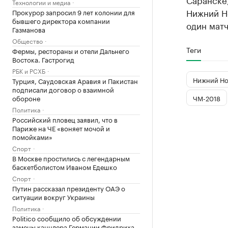
Технологии и медиа
Нижний Но
Прокурор запросил 9 лет колонии для
бывшего директора компании
один матч
Газманова
Общество
Теги
Фермы, рестораны и отели Дальнего
Востока. Гастрогид
РБК и РСХБ
Нижний Но
Турция, Саудовская Аравия и Пакистан
подписали договор о взаимной
ЧМ-2018
обороне
Политика
Российский пловец заявил, что в
Париже на ЧЕ «воняет мочой и
помойками»
Спорт
В Москве простились с легендарным
баскетболистом Иваном Едешко
Спорт
Путин рассказал президенту ОАЭ о
ситуации вокруг Украины
Политика
Politico сообщило об обсуждении
замены канцлера Германии Фридриха