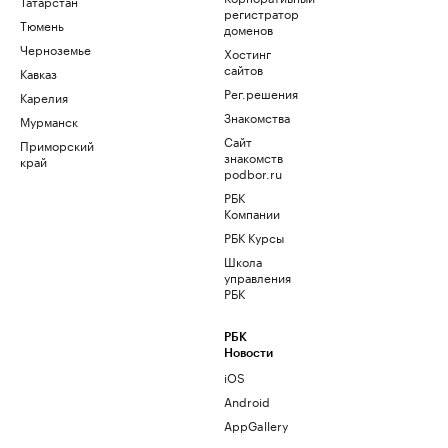
Татарстан
регистратор
Тюмень
доменов
Черноземье
Хостинг
сайтов
Кавказ
Рег.решения
Карелия
Знакомства
Мурманск
Сайт
Приморский
знакомств
край
podbor.ru
РБК
Компании
РБК Курсы
Школа
управления
РБК
РБК
Новости
iOS
Android
AppGallery