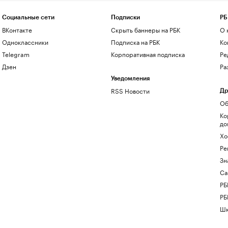
Социальные сети
Подписки
РБ
ВКонтакте
Скрыть баннеры на РБК
О 
Одноклассники
Подписка на РБК
Ко
Telegram
Корпоративная подписка
Ре
Дзен
Ра
Уведомления
RSS Новости
Др
Об
Ко
до
Хо
Ре
Зн
Са
РБ
РБ
Шк