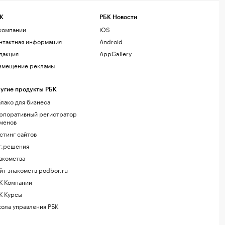
К
РБК Новости
компании
iOS
нтактная информация
Android
дакция
AppGallery
змещение рекламы
угие продукты РБК
лако для бизнеса
рпоративный регистратор
менов
стинг сайтов
г.решения
акомства
йт знакомств podbor.ru
К Компании
К Курсы
ола управления РБК