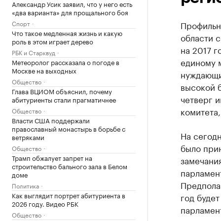
Александр Усик заявил, что у него есть
«два варианта» для прощального боя
Спорт
Профильн
Что такое медленная жизнь и какую
области 
роль в этом играет дерево
на 2017 г
РБК и Старквуд
единому 
Метеоролог рассказала о погоде в
Москве на выходных
нуждающи
Общество
высокой 
Глава ВЦИОМ объяснил, почему
четверг 
абитуриенты стали прагматичнее
комитета,
Общество
Власти США поддержали
православный монастырь в борьбе с
На сегод
ветряками
было при
Общество
Трамп обжалует запрет на
замечания
строительство бального зала в Белом
парламен
доме
Предпола
Политика
Как выглядит портрет абитуриента в
год будет
2026 году. Видео РБК
парламент
Общество