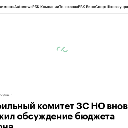
жимость
Autonews
РБК Компании
Телеканал
РБК Вино
Спорт
Школа упра
д
Стиль
Крипто
РБК Бизнес-среда
Дискуссионный клуб
Исследования
К
а контрагентов
Политика
Экономика
Бизнес
Технологии и медиа
Фина
город
ильный комитет ЗС НО внов
жил обсуждение бюджета
она