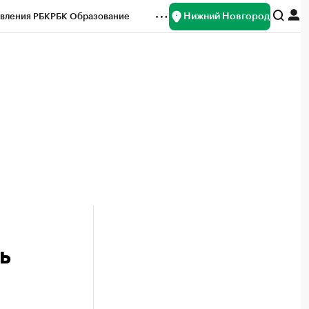
Нижний Новгород
вления РБК
РБК Образование
редитные рейтинги
Франшизы
нсы
Рынок наличной валюты
ь