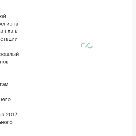
кой
региона
ришли к
дотации
прошлый
нов
гам
е
чего
на 2017
ьного