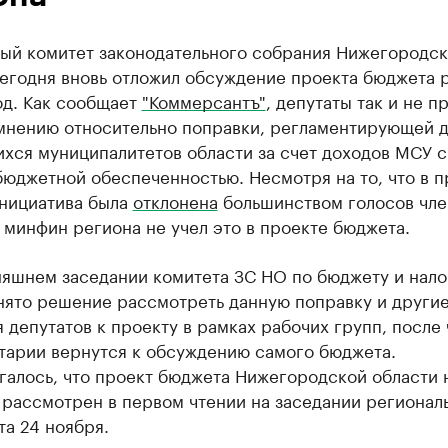
ый комитет законодательного собрания Нижегородс
сегодня вновь отложил обсуждение проекта бюджета 
од. Как сообщает
"Коммерсантъ"
, депутаты так и не п
мнению относительно поправки, регламентирующей 
хся муниципалитетов области за счет доходов МСУ с
бюджетной обеспеченностью. Несмотря на то, что в 
инициатива была
отклонена
большинством голосов чле
 минфин региона не учел это в проекте бюджета.
няшнем заседании комитета ЗС НО по бюджету и нало
нято решение рассмотреть данную поправку и други
 депутатов к проекту в рамках рабочих групп, после 
тарии вернутся к обсуждению самого бюджета.
галось, что проект бюджета Нижегородской области 
 рассмотрен в первом чтении на заседании регионал
а 24 ноября.