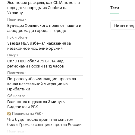
Экс-посол раскрыл, как США помогли
передать снаряды из Сербии на
Теги
Украину
Политика
Будущее Ходынского поля: от пашни и
Нижегород
аэродрома до города в городе
РБК и Stone
Звезда НБА избежал наказания за
незаконное ношение оружия
Спорт
Силы ПВО сбили 75 БПЛА над
регионами России за 12 часов
Политика
Погранслужба Финляндии пресекла
канал нелегальной миграции из
Прибалтики
Общество
Главное за неделю за 3 минуты.
Видеоитоги РБК
Подписка на РБК
Что будет после принятия сенатом
билля Грэма о санкциях против России
Политика