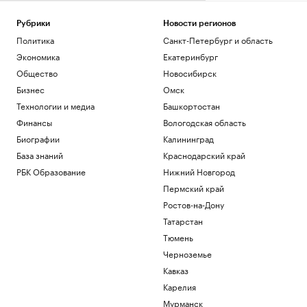
Минтруд раскрыл, кто получит право
на две пенсии
Рубрики
Новости регионов
Общество
Политика
Санкт-Петербург и область
Киты, тундра и космические пейзажи:
зачем ехать в восточную Арктику
Экономика
Екатеринбург
РБК и УК Первая
Общество
Новосибирск
Лукашенко рассказал, зачем
Бизнес
Омск
Белоруссия открыла границы для
Технологии и медиа
Башкортостан
граждан ЕС
Финансы
Вологодская область
Политика
Сын Зинедина Зидана подписал
Биографии
Калининград
контракт с «Леганесом» на один год
База знаний
Краснодарский край
Спорт
РБК Образование
Нижний Новгород
Над военной базой с комплексами
Пермский край
Patriot в Германии заметили
беспилотники
Ростов-на-Дону
Политика
Татарстан
Тюмень
Загрузить еще
Черноземье
Кавказ
Карелия
Мурманск