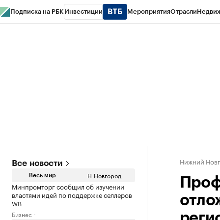
Подписка на РБК
Инвестиции
Мероприятия
Отрасли
Недви
РБК Курсы
РБК Life
Тренды
Визионеры
Национальные проекты
Горо
Газета
Спецпроекты СПб
Конференции СПб
Спецпроекты
Проверк
Нижний Нов
Все новости
Н.Новгород
Весь мир
Проф
Минпромторг сообщил об изучении
властями идей по поддержке селлеров
отло
WB
Бизнес
реги