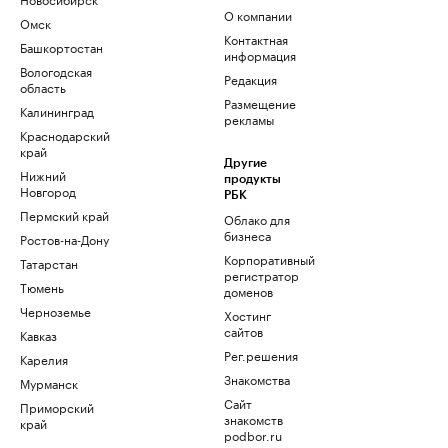
О компании
Омск
Контактная
Башкортостан
информация
Вологодская
Редакция
область
Размещение
Калининград
рекламы
Краснодарский
край
Другие
Нижний
продукты
Новгород
РБК
Пермский край
Облако для
бизнеса
Ростов-на-Дону
Корпоративный
Татарстан
регистратор
Тюмень
доменов
Черноземье
Хостинг
сайтов
Кавказ
Рег.решения
Карелия
Знакомства
Мурманск
Сайт
Приморский
знакомств
край
podbor.ru