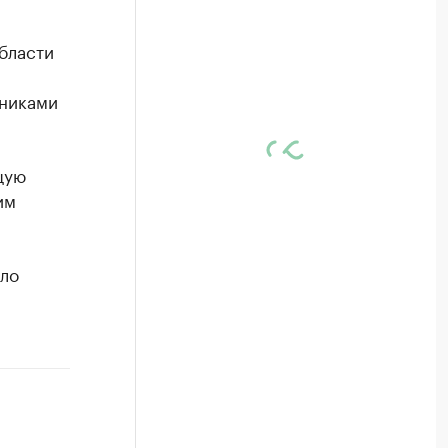
бласти
дниками
щую
им
ыло