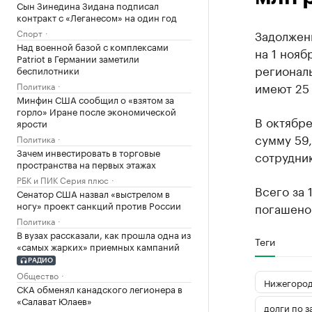
Сын Зинедина Зидана подписал
контракт с «Леганесом» на один год
Спорт
Задолжен
Над военной базой с комплексами
на 1 нояб
Patriot в Германии заметили
регионал
беспилотники
имеют 25
Политика
Минфин США сообщил о «взятом за
горло» Иране после экономической
В октябр
ярости
сумму 59,
Политика
Зачем инвестировать в торговые
сотрудник
пространства на первых этажах
РБК и ПИК Серия плюс
Всего за 
Сенатор США назвал «выстрелом в
ногу» проект санкций против России
погашено 
Политика
В вузах рассказали, как прошла одна из
Теги
«самых жарких» приемных кампаний
РАДИО
Общество
Нижегород
СКА обменял канадского легионера в
«Салават Юлаев»
долги по з