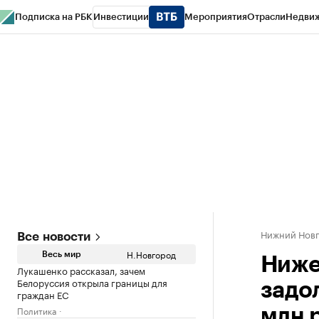
Подписка на РБК
Инвестиции
Мероприятия
Отрасли
Недви
РБК Курсы
РБК Life
Тренды
Визионеры
Национальные проекты
Горо
Газета
Спецпроекты СПб
Конференции СПб
Спецпроекты
Проверк
Нижний Нов
Все новости
Н.Новгород
Весь мир
Ниже
Лукашенко рассказал, зачем
Белоруссия открыла границы для
задо
граждан ЕС
Политика
млн 