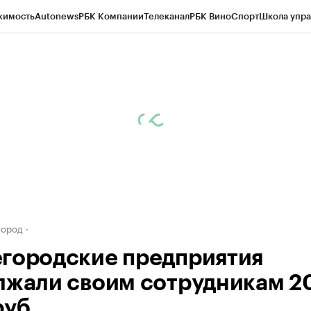
жимость
Autonews
РБК Компании
Телеканал
РБК Вино
Спорт
Школа упра
д
Стиль
Крипто
РБК Бизнес-среда
Дискуссионный клуб
Исследования
К
а контрагентов
Политика
Экономика
Бизнес
Технологии и медиа
Фина
город
городские предприятия
лжали своим сотрудникам 20
руб.