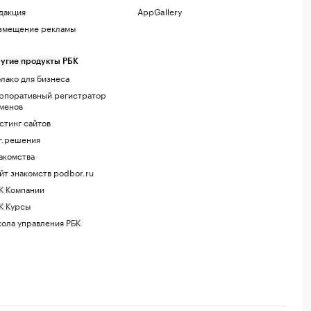
дакция
AppGallery
змещение рекламы
угие продукты РБК
лако для бизнеса
рпоративный регистратор
менов
стинг сайтов
г.решения
акомства
йт знакомств podbor.ru
К Компании
К Курсы
ола управления РБК