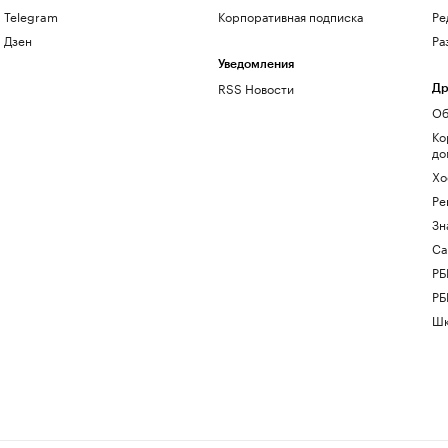
Telegram
Корпоративная подписка
Ре
Дзен
Ра
Уведомления
RSS Новости
Др
Об
Ко
до
Хо
Ре
Зн
Са
РБ
РБ
Шк