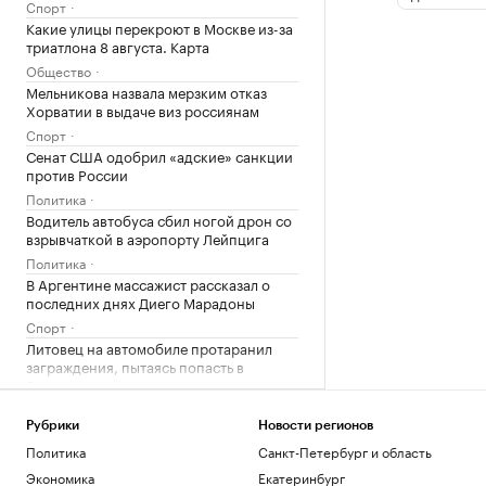
Спорт
Какие улицы перекроют в Москве из-за
триатлона 8 августа. Карта
Общество
Мельникова назвала мерзким отказ
Хорватии в выдаче виз россиянам
Спорт
Сенат США одобрил «адские» санкции
против России
Политика
Водитель автобуса сбил ногой дрон со
взрывчаткой в аэропорту Лейпцига
Политика
В Аргентине массажист рассказал о
последних днях Диего Марадоны
Спорт
Литовец на автомобиле протаранил
заграждения, пытаясь попасть в
Россию
Общество
Перед пожаром на НПЗ Slovnaft в
Рубрики
Новости регионов
Братиславе произошел взрыв
Политика
Санкт-Петербург и область
Общество
Экономика
Екатеринбург