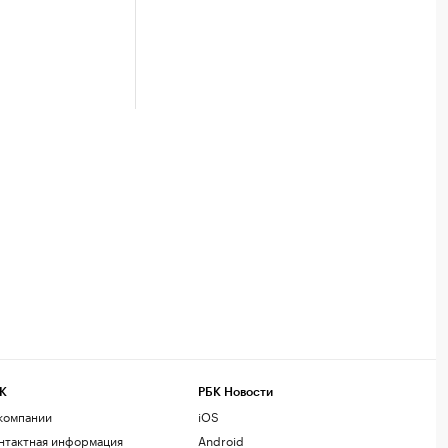
К
РБК Новости
компании
iOS
нтактная информация
Android