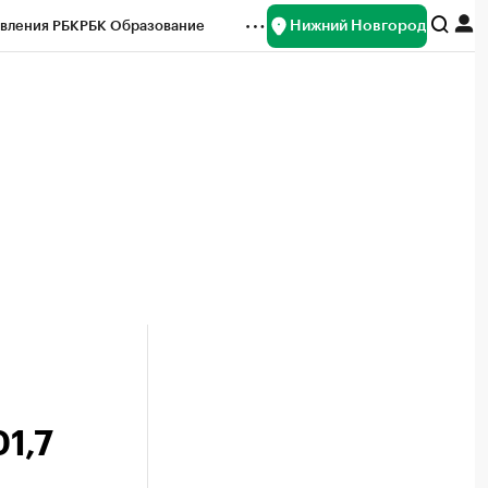
Нижний Новгород
вления РБК
РБК Образование
редитные рейтинги
Франшизы
нсы
Рынок наличной валюты
1,7