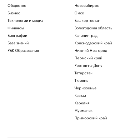
В каких странах дети при рождении
Общество
Новосибирск
получают гражданство. Карта мира
Бизнес
Омск
Общество
Технологии и медиа
Башкортостан
19-летняя россиянка впервые победила
соперницу из топ-20 на турнире WTA
Финансы
Вологодская область
Спорт
Биографии
Калининград
Пентагон показал 16 новых записей с
База знаний
Краснодарский край
неопознанными объектами. Видео
РБК Образование
Нижний Новгород
Общество
Зачем экономике России нужна
Пермский край
товарная биржа
Ростов-на-Дону
РБК и Петербургская Биржа
Татарстан
Суд назвал Трампа «временным
Тюмень
жильцом» Белого дома и остановил
стройку
Черноземье
Политика
Кавказ
Карелия
Загрузить еще
Мурманск
Приморский край