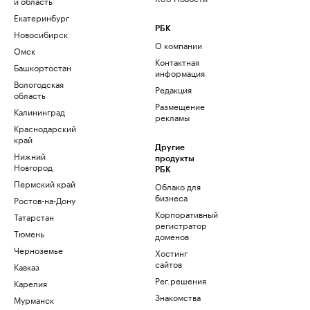
и область
Екатеринбург
РБК
Новосибирск
О компании
Омск
Контактная
Башкортостан
информация
Вологодская
Редакция
область
Размещение
Калининград
рекламы
Краснодарский
край
Другие
Нижний
продукты
Новгород
РБК
Пермский край
Облако для
бизнеса
Ростов-на-Дону
Корпоративный
Татарстан
регистратор
Тюмень
доменов
Черноземье
Хостинг
сайтов
Кавказ
Рег.решения
Карелия
Знакомства
Мурманск