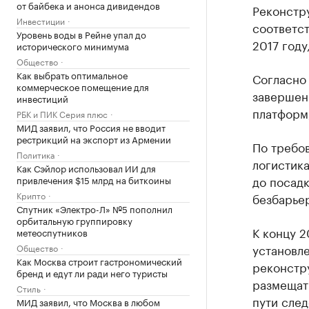
от байбека и анонса дивидендов
Реконстр
Инвестиции
соответст
Уровень воды в Рейне упал до
2017 году
исторического минимума
Общество
Как выбрать оптимальное
Согласно 
коммерческое помещение для
завершен 
инвестиций
платформ,
РБК и ПИК Серия плюс
МИД заявил, что Россия не вводит
рестрикций на экспорт из Армении
По требо
Политика
логистик
Как Сэйлор использовал ИИ для
до посадк
привлечения $15 млрд на биткоины
Крипто
безбарье
Спутник «Электро-Л» №5 пополнил
орбитальную группировку
К концу 2
метеоспутников
установл
Общество
Как Москва строит гастрономический
реконстру
бренд и едут ли ради него туристы
размещать
Стиль
пути след
МИД заявил, что Москва в любом