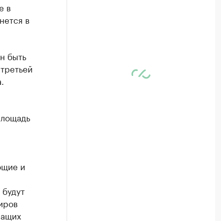
е в
нется в
н быть
 третьей
.
площадь
ющие и
 будут
иров
шащих