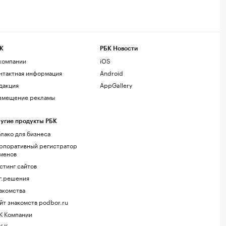
К
РБК Новости
компании
iOS
нтактная информация
Android
дакция
AppGallery
змещение рекламы
угие продукты РБК
лако для бизнеса
рпоративный регистратор
менов
стинг сайтов
г.решения
акомства
йт знакомств podbor.ru
К Компании
К Курсы