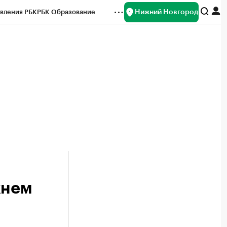
Нижний Новгород
вления РБК
РБК Образование
редитные рейтинги
Франшизы
нсы
Рынок наличной валюты
жнем