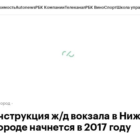
жимость
Autonews
РБК Компании
Телеканал
РБК Вино
Спорт
Школа упра
д
Стиль
Крипто
РБК Бизнес-среда
Дискуссионный клуб
Исследования
К
а контрагентов
Политика
Экономика
Бизнес
Технологии и медиа
Фина
город
нструкция ж/д вокзала в Ни
ороде начнется в 2017 году