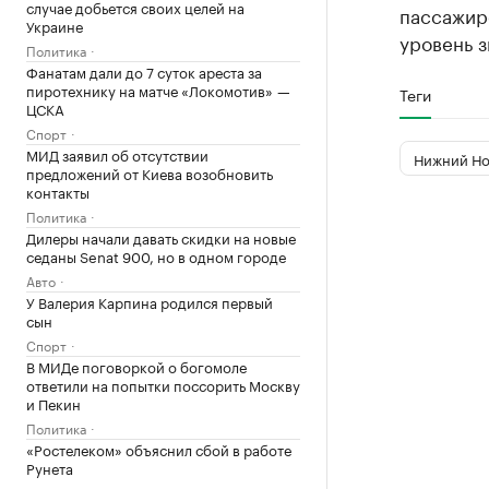
случае добьется своих целей на
пассажир
Украине
уровень з
Политика
Фанатам дали до 7 суток ареста за
пиротехнику на матче «Локомотив» —
Теги
ЦСКА
Спорт
МИД заявил об отсутствии
Нижний Но
предложений от Киева возобновить
контакты
Политика
Дилеры начали давать скидки на новые
седаны Senat 900, но в одном городе
Авто
У Валерия Карпина родился первый
сын
Спорт
В МИДе поговоркой о богомоле
ответили на попытки поссорить Москву
и Пекин
Политика
«Ростелеком» объяснил сбой в работе
Рунета