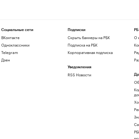
Социальные сети
Подписки
РБ
ВКонтакте
Скрыть баннеры на РБК
О 
Одноклассники
Подписка на РБК
Ко
Telegram
Корпоративная подписка
Ре
Дзен
Ра
Уведомления
RSS Новости
Др
Об
Ко
до
Хо
Ре
Зн
Са
РБ
РБ