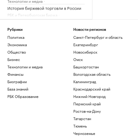
Технологии и медиа
История биржевой торговли в России
РБК и Петербургская Биржа
Российские гимнастки поедут на ЧМ в
Германию без флага и гимна
Рубрики
Новости регионов
Спорт
Политика
Санкт-Петербург и область
В Москве упростили выдачу
разрешений на перемещение
Экономика
Екатеринбург
строительных отходов
Общество
Новосибирск
Бизнес
Бизнес
Омск
В Финляндии при попытке сварить
Технологии и медиа
Башкортостан
самогон в ванной взорвалась квартира
Финансы
Вологодская область
Общество
Один из крупнейших производителей
Биографии
Калининград
человекоподобных роботов выйдет на
База знаний
Краснодарский край
IPO
РБК Образование
Нижний Новгород
Инвестиции
Пермский край
Загрузить еще
Ростов-на-Дону
Татарстан
Тюмень
Черноземье