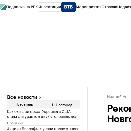
Подписка на РБК
Инвестиции
Мероприятия
Отрасли
Недви
РБК Курсы
РБК Life
Тренды
Визионеры
Национальные проекты
Горо
Газета
Спецпроекты СПб
Конференции СПб
Спецпроекты
Проверк
Нижний Нов
Все новости
Н.Новгород
Весь мир
Реко
Как бывший посол Украины в США
стала фигурантом двух уголовных дел
Новг
Политика
Акции «Диасофта» упали после отказа