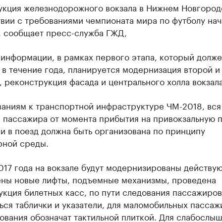
укция железнодорожного вокзала в Нижнем Новгород
вии с требованиями чемпионата мира по футболу нач
, сообщает пресс-служба ГЖД,
информации, в рамках первого этапа, который долже
в течение года, планируется модернизация второй и
 реконструкция фасада и центрального холла вокзала
ваниям к транспортной инфраструктуре ЧМ-2018, вся
а пассажира от момента прибытия на привокзальную 
и в поезд должна быть организована по принципу
рной среды.
017 года на вокзале будут модернизированы действу
ены новые лифты, подъемные механизмы, проведена
кция билетных касс, по пути следования пассажиров
ся таблички и указатели, для маломобильных пассаж
ования обозначат тактильной плиткой. Для слабослы