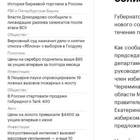
История биржевой торговли в России
РБК и Петербургская Биржа
Губернат
Власти Домодедово сообщили о
ликвидации разлива химикатов после
нового со
атаки ВСУ
течение п
Общество
Верховный суд назначил дело о снятии
списка «Яблока» с выборов в Госдуму
Как сооб
Политика
председа
Цены на серебро поднялись выше $65
департам
за унцию впервые за полтора месяца
руководи
Инвестиции
В Люцерне пауки спровоцировали 19
член изби
ложных вызовов пожарных к мосту
Черемина
Общество
области М
В России стартовали продажи
правител
гибридного Tank 400
Авто
Екатерин
Цены на золото превысили $4400 за
избиркома
унцию впервые с июня
предложе
Инвестиции
Искусственный интеллект вызовет
массовые увольнения — и еще 10