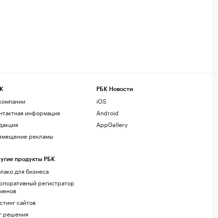
К
РБК Новости
компании
iOS
нтактная информация
Android
дакция
AppGallery
змещение рекламы
угие продукты РБК
лако для бизнеса
рпоративный регистратор
менов
стинг сайтов
г.решения