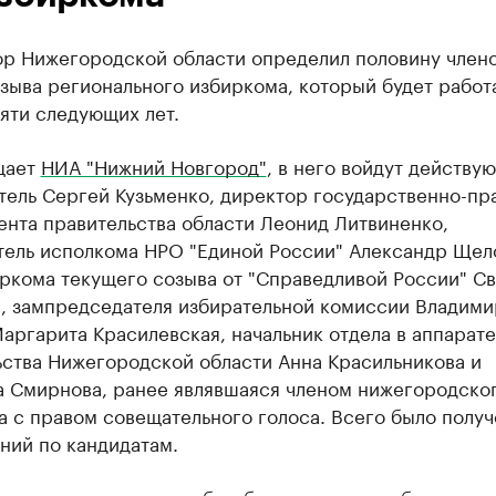
ор Нижегородской области определил половину член
зыва регионального избиркома, который будет работа
яти следующих лет.
щает
НИА "Нижний Новгород"
, в него войдут ​действу
тель Сергей Кузьменко, директор государственно-пр
ента правительства области Леонид Литвиненко,
тель исполкома НРО "Единой России" Александр Щел
ркома текущего созыва от "Справедливой России" Св
, зампредседателя избирательной комиссии Владим
аргарита Красилевская, начальник отдела в аппарате
ьства Нижегородской области Анна Красильникова и
а Смирнова, ранее являвшаяся членом нижегородско
 с правом совещательного голоса. Всего было получ
ний по кандидатам.