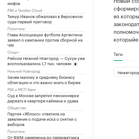
Новый со
мифов
сформиров
РБК и Yandex Cloud
из которы
Тимур Иванов обжаловал в Верховном
суде первый приговор
законода
Политика
полномоч
Глава Ассоциации футбола Аргентины
которыйе 
заявил о кампании против сборной на
ЧМ
Спорт
Теги
Рейсом Нижний Новгород — Сухум уже
воспользовались 1,7 тыс. человек
Нижний Новгород
Нижегород
Зачем малому и среднему бизнесу
облигации и что важно знать о бирже
РБК и МСП Банк
Суд в Москве запретил пенсионерке
держать в квартире каймана и удава
Общество
Партия «Яблоко» ответила на
заявление о подаче иска о снятии с
выборов
Политика
От BWM-хамелеона до перехватчика