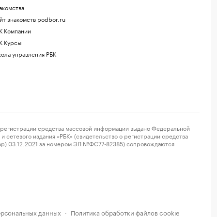
акомства
йт знакомств podbor.ru
К Компании
К Курсы
ола управления РБК
регистрации средства массовой информации выдано Федеральной
и сетевого издания «РБК» (свидетельство о регистрации средства
ор) 03.12.2021 за номером ЭЛ №ФС77-82385) сопровождаются
ерсональных данных
Политика обработки файлов cookie
·