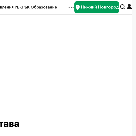
Нижний Новгород
вления РБК
РБК Образование
редитные рейтинги
Франшизы
нсы
Рынок наличной валюты
тава