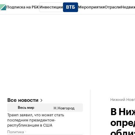
Подписка на РБК
Инвестиции
Мероприятия
Отрасли
Недви
РБК Курсы
РБК Life
Тренды
Визионеры
Национальные проекты
Горо
Газета
Спецпроекты СПб
Конференции СПб
Спецпроекты
Проверк
Нижний Нов
Все новости
Н.Новгород
Весь мир
В Ни
Трамп заявил, что может стать
последним президентом-
опре
республиканцем в США
Политика
обли