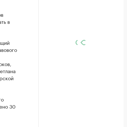
ов
ть в
ющий
авового
оков,
етлана
ирской
го
ено 30