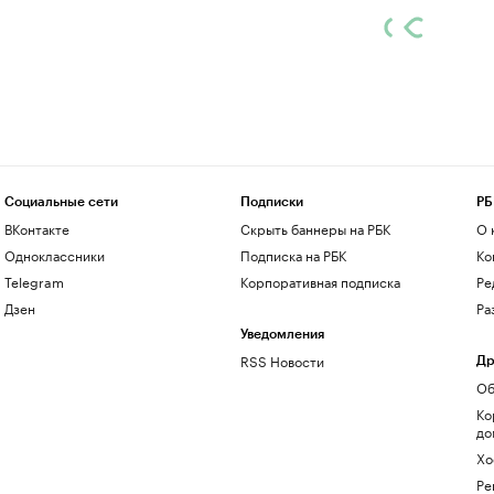
Социальные сети
Подписки
РБ
ВКонтакте
Скрыть баннеры на РБК
О 
Одноклассники
Подписка на РБК
Ко
Telegram
Корпоративная подписка
Ре
Дзен
Ра
Уведомления
RSS Новости
Др
Об
Ко
до
Хо
Ре