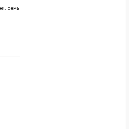
ек, семь
,