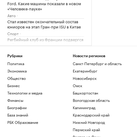
Ford. Какие машины показали в новом
«Человеке-пауке»
Авто
Стал известен окончательный состав
юниоров на этап Гран-при ISU в Китае
Спорт
Регбийный клуб из Франции подвергся
кибератаке
Спорт
Жизнь с видом на пруд или реку:
Рубрики
Новости регионов
подборка жилья у набережных и
Политика
Санкт-Петербург и область
пляжей
Экономика
Екатеринбург
РБК и ПИК Серия плюс
Общество
Новосибирск
В Железногорске ввели режим ЧС из-за
Бизнес
Омск
отсутствия воды
Общество
Технологии и медиа
Башкортостан
Финансы
Вологодская область
Загрузить еще
Биографии
Калининград
База знаний
Краснодарский край
РБК Образование
Нижний Новгород
Пермский край
Ростов-на-Дону