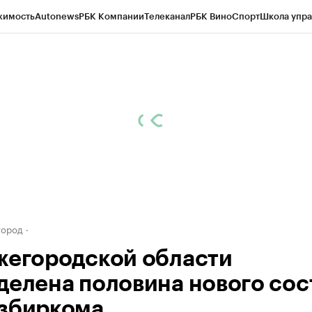
жимость
Autonews
РБК Компании
Телеканал
РБК Вино
Спорт
Школа упра
д
Стиль
Крипто
РБК Бизнес-среда
Дискуссионный клуб
Исследования
К
а контрагентов
Политика
Экономика
Бизнес
Технологии и медиа
Фина
город
жегородской области
делена половина нового сос
збиркома