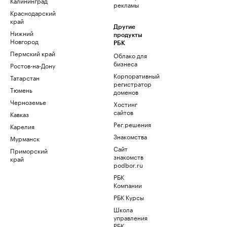
Калининград
рекламы
Краснодарский
край
Другие
Нижний
продукты
Новгород
РБК
Пермский край
Облако для
бизнеса
Ростов-на-Дону
Корпоративный
Татарстан
регистратор
Тюмень
доменов
Черноземье
Хостинг
сайтов
Кавказ
Рег.решения
Карелия
Знакомства
Мурманск
Сайт
Приморский
знакомств
край
podbor.ru
РБК
Компании
РБК Курсы
Школа
управления
РБК