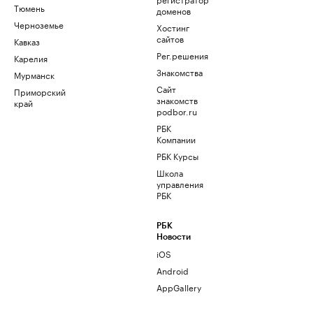
Тюмень
доменов
Черноземье
Хостинг
сайтов
Кавказ
Рег.решения
Карелия
Знакомства
Мурманск
Сайт
Приморский
знакомств
край
podbor.ru
РБК
Компании
РБК Курсы
Школа
управления
РБК
РБК
Новости
iOS
Android
AppGallery