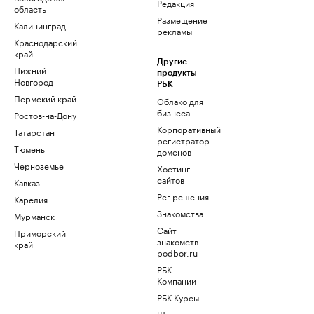
Редакция
область
Размещение
Калининград
рекламы
Краснодарский
край
Другие
Нижний
продукты
Новгород
РБК
Пермский край
Облако для
бизнеса
Ростов-на-Дону
Корпоративный
Татарстан
регистратор
Тюмень
доменов
Черноземье
Хостинг
сайтов
Кавказ
Рег.решения
Карелия
Знакомства
Мурманск
Сайт
Приморский
знакомств
край
podbor.ru
РБК
Компании
РБК Курсы
Школа