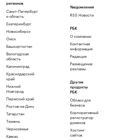
регионов
Уведомления
Санкт-Петербург
RSS Новости
и область
Екатеринбург
РБК
Новосибирск
О компании
Омск
Контактная
Башкортостан
информация
Вологодская
Редакция
область
Размещение
Калининград
рекламы
Краснодарский
край
Другие
Нижний
продукты
Новгород
РБК
Пермский край
Облако для
бизнеса
Ростов-на-Дону
Корпоративный
Татарстан
регистратор
Тюмень
доменов
Черноземье
Хостинг
сайтов
Кавказ