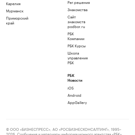
Рег.решения
Карелия
Знакомства
Мурманск
Сайт
Приморский
знакомств
край
podbor.ru
РБК
Компании
РБК Курсы
Школа
управления
РБК
РБК
Новости
iOS
Android
AppGallery
© ООО «БИЗНЕСПРЕСС», АО «РОСБИЗНЕСКОНСАЛТИНГ», 1995–
2026. Сообщения и материалы информационного агентства «РБК»