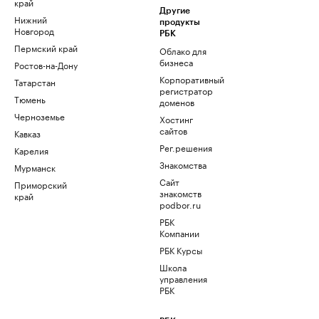
край
Другие
Нижний
продукты
Новгород
РБК
Пермский край
Облако для
бизнеса
Ростов-на-Дону
Корпоративный
Татарстан
регистратор
Тюмень
доменов
Черноземье
Хостинг
сайтов
Кавказ
Рег.решения
Карелия
Знакомства
Мурманск
Сайт
Приморский
знакомств
край
podbor.ru
РБК
Компании
РБК Курсы
Школа
управления
РБК