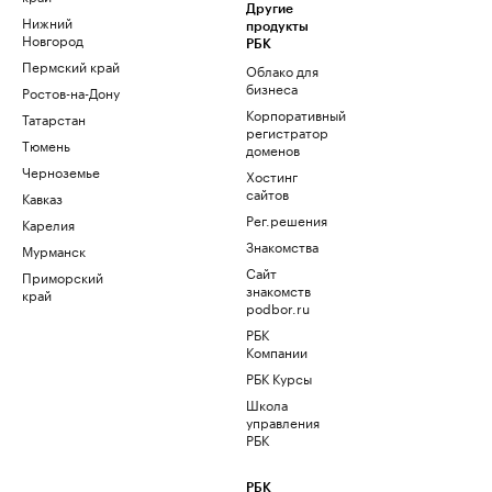
Другие
Нижний
продукты
Новгород
РБК
Пермский край
Облако для
бизнеса
Ростов-на-Дону
Корпоративный
Татарстан
регистратор
Тюмень
доменов
Черноземье
Хостинг
сайтов
Кавказ
Рег.решения
Карелия
Знакомства
Мурманск
Сайт
Приморский
знакомств
край
podbor.ru
РБК
Компании
РБК Курсы
Школа
управления
РБК
РБК