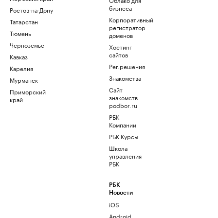
бизнеса
Ростов-на-Дону
Корпоративный
Татарстан
регистратор
Тюмень
доменов
Черноземье
Хостинг
сайтов
Кавказ
Рег.решения
Карелия
Знакомства
Мурманск
Сайт
Приморский
знакомств
край
podbor.ru
РБК
Компании
РБК Курсы
Школа
управления
РБК
РБК
Новости
iOS
Android