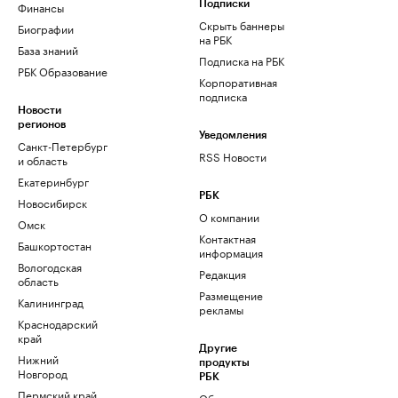
Финансы
Подписки
Скрыть баннеры
Биографии
на РБК
База знаний
Подписка на РБК
РБК Образование
Корпоративная
подписка
Новости
регионов
Уведомления
Санкт-Петербург
RSS Новости
и область
Екатеринбург
РБК
Новосибирск
О компании
Омск
Контактная
Башкортостан
информация
Вологодская
Редакция
область
Размещение
Калининград
рекламы
Краснодарский
край
Другие
Нижний
продукты
Новгород
РБК
Пермский край
Облако для