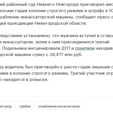
ий районный суд Нижнего Новгорода приговорил ме
восьми годам колонии строгого режима и штрафу в 1
ограбление инкассаторской машины, сообщает пресс-
щей юрисдикции Нижегородской области.
ледствием установлено, что мужчина вступил в сгово
м-инкассатором, затем к ним присоединился третий
. Подельники инсценировали ДТП и
похитили
находив
рской машине сумку с 34,477 млн руб.
ду водитель был приговорён к шести годам лишения 
ием в колонии строгого режима. Третий участник ог
р находится в розыске.
вгород
грабеж
ограбление инкассаторов