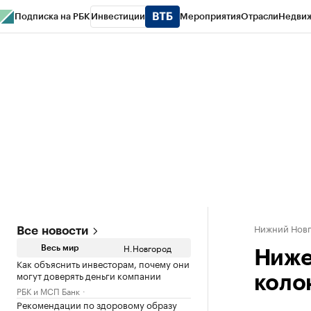
Подписка на РБК
Инвестиции
Мероприятия
Отрасли
Недви
РБК Курсы
РБК Life
Тренды
Визионеры
Национальные проекты
Горо
Газета
Спецпроекты СПб
Конференции СПб
Спецпроекты
Проверк
Нижний Нов
Все новости
Н.Новгород
Весь мир
Ниже
Как объяснить инвесторам, почему они
могут доверять деньги компании
коло
РБК и МСП Банк
Рекомендации по здоровому образу