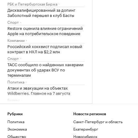
РБК и Петербургская Биржа
Дисквалифицированный за допинг
Заболотный перешел в клуб Басты
Спорт
Restore оценила влияние ограничений
Apple на потребительское поведение
Компании
Российский хоккеист подписал новый
контракт в НХЛ на $2,2 млн
Спорт
ТАСС сообщило о найденных хакерами
документах об ударах ВСУ по
терминалам
Политика
Атаки и эвакуации на объектах
Wildberries. Главное на 7 августа
Бизнес
ИНФИНИТУМ и «Альфа-Капитал»
перевели обслуживание ПИФ на
Рубрики
Новости регионов
цифровую модель
Политика
Санкт-Петербург и область
Компании
Экономика
Екатеринбург
Названы китайские авто, которые
лучше и хуже остальных защищены от
Общество
Новосибирск