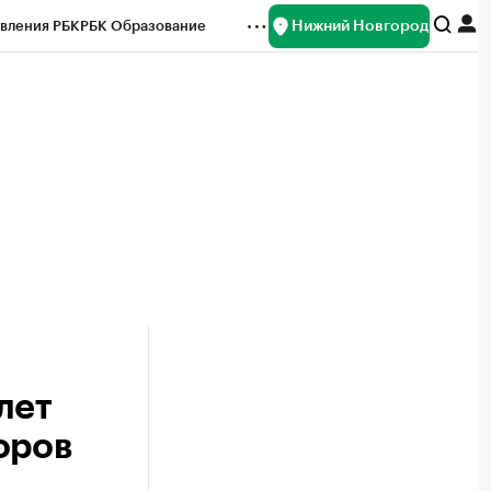
Нижний Новгород
вления РБК
РБК Образование
редитные рейтинги
Франшизы
нсы
Рынок наличной валюты
лет
оров