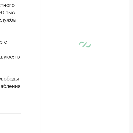
стного
00 тыс.
служба
р с
шуюся в
свободы
рабления