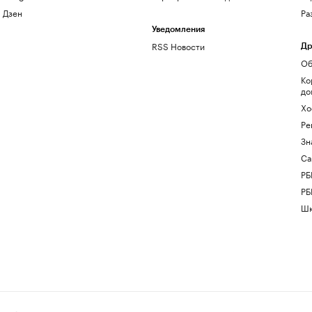
Дзен
Ра
Уведомления
RSS Новости
Др
Об
Ко
до
Хо
Ре
Зн
Са
РБ
РБ
Шк