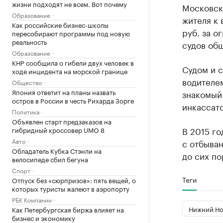
жизни подходят не всем. Вот почему
Московск
Образование
жителя к 
Как российские бизнес-школы
руб. за 
пересобирают программы под новую
реальность
судов об
Образование
КНР сообщила о гибели двух человек в
Судом и с
ходе инцидента на морской границе
водителе
Общество
Япония ответит на планы назвать
знакомый
остров в России в честь Рихарда Зорге
инкассато
Политика
Объявлен старт предзаказов на
В 2015 го
гибридный кроссовер UMO 8
Авто
с отбыван
Обладатель Кубка Стэнли на
до сих по
велосипеде сбил бегуна
Спорт
Теги
Отпуск без «сюрпризов»: пять вещей, о
которых туристы жалеют в аэропорту
РБК Компании
Нижний Но
Как Петербургская биржа влияет на
бизнес и экономику