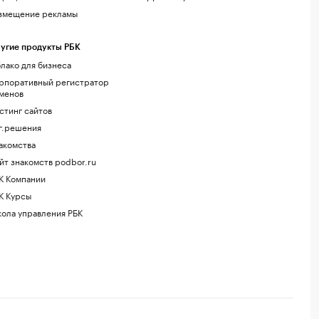
змещение рекламы
угие продукты РБК
лако для бизнеса
рпоративный регистратор
менов
стинг сайтов
г.решения
акомства
йт знакомств podbor.ru
К Компании
К Курсы
ола управления РБК