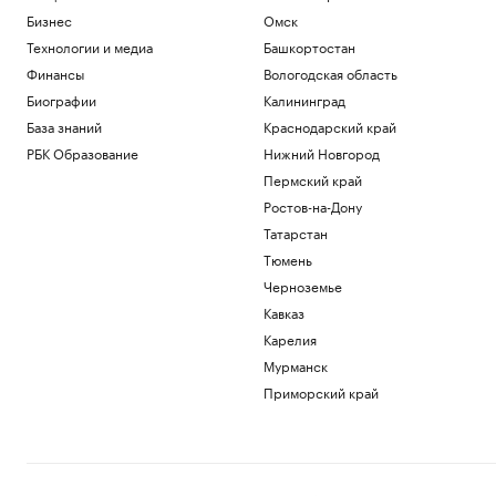
угона
РАДИО
Бизнес
Омск
Авто
Технологии и медиа
Башкортостан
Глава МИД Польши призвал обсудить
вопрос перехвата ракет над Украиной
Финансы
Вологодская область
Политика
Биографии
Калининград
В Мексике и Аргентине поддержали
База знаний
Краснодарский край
Инфантино после идеи о продаже доли
РБК Образование
Нижний Новгород
ЧМ
Пермский край
Спорт
«Тактическая нищета»: как бизнес
Ростов-на-Дону
имитирует нехватку денег ради выгоды
Татарстан
Образование
Тюмень
Lamoda расширяет инструменты
Черноземье
поддержки российских дизайнерских
брендов
Кавказ
Компании
Карелия
Мурманск
Загрузить еще
Приморский край