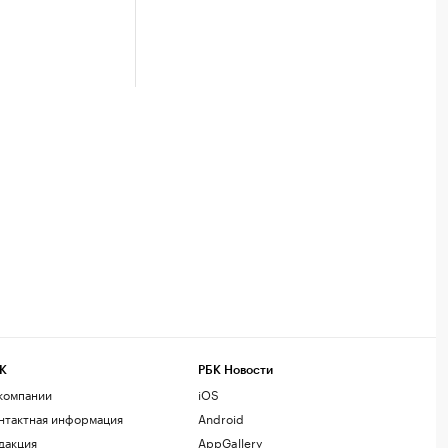
К
РБК Новости
компании
iOS
нтактная информация
Android
дакция
AppGallery