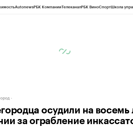
жимость
Autonews
РБК Компании
Телеканал
РБК Вино
Спорт
Школа упра
д
Стиль
Крипто
РБК Бизнес-среда
Дискуссионный клуб
Исследования
К
а контрагентов
Политика
Экономика
Бизнес
Технологии и медиа
Фина
город
городца осудили на восемь 
нии за ограбление инкассат