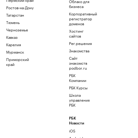
Облако для
бизнеса
Ростов-на-Дону
Корпоративный
Татарстан
регистратор
Тюмень
доменов
Черноземье
Хостинг
сайтов
Кавказ
Рег.решения
Карелия
Знакомства
Мурманск
Сайт
Приморский
знакомств
край
podbor.ru
РБК
Компании
РБК Курсы
Школа
управления
РБК
РБК
Новости
iOS
Android