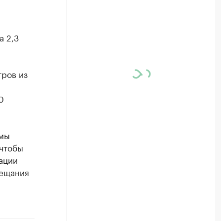
а 2,3
тров из
0
 мы
 чтобы
ации
вещания