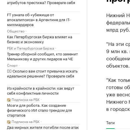
атрибутов престижа? Проверьте себя
Нижний Но
FT узнала об «убежище от
апокалипсиса» в Аргентине для IT-
федеральн
миллиардеров
млрд руб
Общество
Как Петербургская биржа влияет на
бизнес и экономику
"На эти с
РБК и Петербургская Биржа
9 млн кв.
Тренер сборной сообщил, кто заменит
сообщении
Мельникову и других лидеров на ЧЕ
объектов.
Спорт
✍🏻 Сколько вам стоит привычка искать
идеальное решение? Проверьте себя
"Как толь
готовы об
Из крайности в крайности: как ведут
себя конфликтные личности
уже весно
Подписка на РБК
Нижнего 
Мозги для робота. Как создание
в городск
физического ИИ стало трендом для
стартапов
Подписка на РБК
Теги
Два мирных жителя погибли после атак