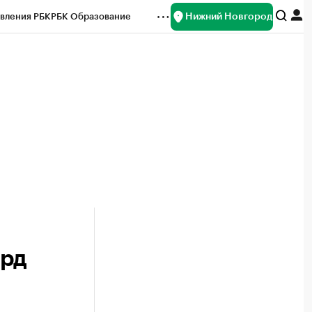
Нижний Новгород
вления РБК
РБК Образование
редитные рейтинги
Франшизы
нсы
Рынок наличной валюты
лрд