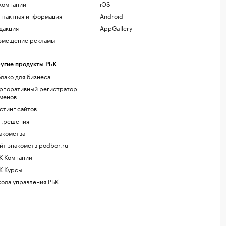
компании
iOS
нтактная информация
Android
дакция
AppGallery
змещение рекламы
угие продукты РБК
лако для бизнеса
рпоративный регистратор
менов
стинг сайтов
г.решения
акомства
йт знакомств podbor.ru
К Компании
К Курсы
ола управления РБК