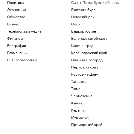
2026 году: 15 способов
Политика
Санкт-Петербург и область
Инвестиции
Экономика
Екатеринбург
Осенние каникулы у школьников в
Общество
Новосибирск
новом учебном году будут дольше
Бизнес
Омск
зимних
Технологии и медиа
Башкортостан
Общество
Ученые нашли неожиданную связь
Финансы
Вологодская область
между кофе и здоровьем печени
Биографии
Калининград
Подписка на РБК
База знаний
Краснодарский край
NYT узнала, какого лидера Кубы ищут
США
РБК Образование
Нижний Новгород
Политика
Пермский край
Как облигационный долг помог решить
Ростов-на-Дону
задачи реального бизнеса. Кейсы
Татарстан
РБК и МСП Банк
Тюмень
Загрузить еще
Черноземье
Кавказ
Карелия
Мурманск
Приморский край