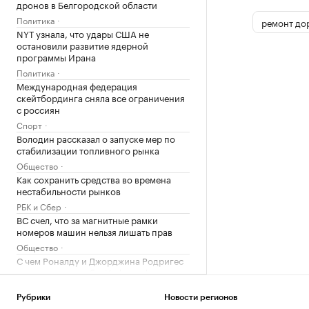
дронов в Белгородской области
Политика
ремонт до
NYT узнала, что удары США не
остановили развитие ядерной
программы Ирана
Политика
Международная федерация
скейтбординга сняла все ограничения
с россиян
Спорт
Володин рассказал о запуске мер по
стабилизации топливного рынка
Общество
Как сохранить средства во времена
нестабильности рынков
РБК и Сбер
ВС счел, что за магнитные рамки
номеров машин нельзя лишать прав
Общество
С чем Роналду и Джорджина Родригес
подошли к свадьбе. Инфографика
Общество
Рубрики
Новости регионов
Как и где быстро заработать деньги в