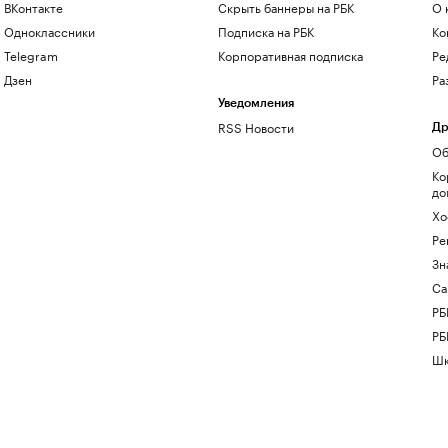
ВКонтакте
Скрыть баннеры на РБК
О 
Одноклассники
Подписка на РБК
Ко
Telegram
Корпоративная подписка
Ре
Дзен
Ра
Уведомления
RSS Новости
Др
Об
Ко
до
Хо
Ре
Зн
Са
РБ
РБ
Шк