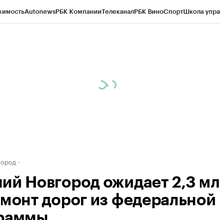
жимость
Autonews
РБК Компании
Телеканал
РБК Вино
Спорт
Школа упра
д
Стиль
Крипто
РБК Бизнес-среда
Дискуссионный клуб
Исследования
К
а контрагентов
Политика
Экономика
Бизнес
Технологии и медиа
Фина
город
ий Новгород ожидает 2,3 м
емонт дорог из федеральной
раммы