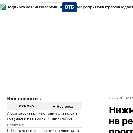
Подписка на РБК
Инвестиции
Мероприятия
Отрасли
Недви
РБК Курсы
РБК Life
Тренды
Визионеры
Национальные проекты
Горо
Газета
Спецпроекты СПб
Конференции СПб
Спецпроекты
Проверк
Нижний Нов
Все новости
Н.Новгород
Весь мир
Нижн
Axios рассказал, как Трамп оказался в
ловушке из-за войны и памятников
на р
Политика
✍🏻 Насколько ваш авторитет зависит от
прог