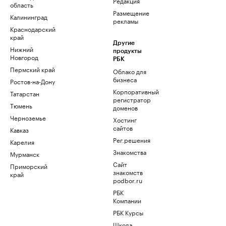
Редакция
область
Размещение
Калининград
рекламы
Краснодарский
край
Другие
Нижний
продукты
Новгород
РБК
Пермский край
Облако для
бизнеса
Ростов-на-Дону
Корпоративный
Татарстан
регистратор
Тюмень
доменов
Черноземье
Хостинг
сайтов
Кавказ
Рег.решения
Карелия
Знакомства
Мурманск
Сайт
Приморский
знакомств
край
podbor.ru
РБК
Компании
РБК Курсы
Школа