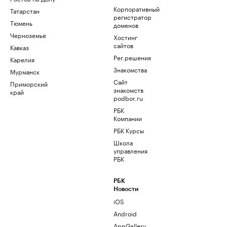
Корпоративный
Татарстан
регистратор
Тюмень
доменов
Черноземье
Хостинг
сайтов
Кавказ
Рег.решения
Карелия
Знакомства
Мурманск
Сайт
Приморский
знакомств
край
podbor.ru
РБК
Компании
РБК Курсы
Школа
управления
РБК
РБК
Новости
iOS
Android
AppGallery