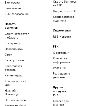
Скрыть баннеры
Биографии
на РБК
База знаний
Подписка на РБК
РБК Образование
Корпоративная
подписка
Новости
регионов
Уведомления
Санкт-Петербург
RSS Новости
и область
Екатеринбург
РБК
Новосибирск
О компании
Омск
Контактная
Башкортостан
информация
Вологодская
Редакция
область
Размещение
Калининград
рекламы
Краснодарский
край
Другие
Нижний
продукты
Новгород
РБК
Пермский край
Облако для
бизнеса
Ростов-на-Дону