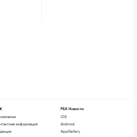
К
РБК Новости
компании
iOS
нтактная информация
Android
дакция
AppGallery