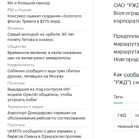
Мп и большой сенсор
ОАО "РЖД"
РБК и Huawei
Волгоград
Конгресс оценил создание «Золотого
корпорат
флота» Трампа в $275 млрд
Финансы
Самый молодой на орбите. 65 лет
Предполаг
полету Титова в космос
маршруту 
Общество
маршрутам
Временное явление: в июле снижение
цен на жилье резко замедлилось
Новгород"
Недвижимость
Собянин сообщил о еще трех сбитых
Как
сооб
дронах, летевших на Москву
"РЖД") сн
Политика
Вышедшие из-под контроля ИИ-
модели OpenAI общались, чтобы
Теги
устроить побег
Технологии и медиа
Аэропорт Домодедово перешел на
ГЖД
п
обслуживание рейсов по согласованию
Политика
Нижний Но
UKMTO сообщило о двух взрывах у
берегов Омана в Ормузском проливе