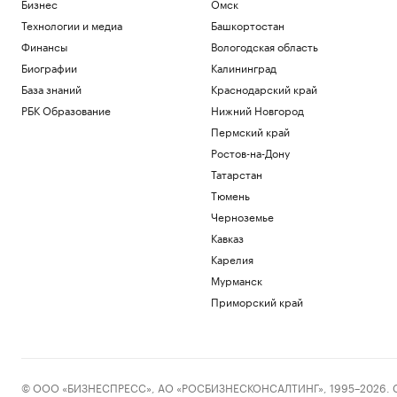
Бизнес
Омск
перекрытии трассы на Москву из-за
атаки
Технологии и медиа
Башкортостан
Политика
Финансы
Вологодская область
Мирный житель и боец «Орлана»
Биографии
Калининград
ранены при атаке на Белгородскую
область
База знаний
Краснодарский край
Политика
РБК Образование
Нижний Новгород
Трамп объяснил, почему предпочитает
Пермский край
сделку с Ираном войне
Ростов-на-Дону
Политика
Татарстан
Киев раскрыл «колоссальную сумму»
бюджетной помощи от Запада с 2022
Тюмень
года
Черноземье
Политика
Кавказ
Число закрытых за ночь российских
аэропортов выросло до восьми
Карелия
Политика
Мурманск
Приморский край
Загрузить еще
© ООО «БИЗНЕСПРЕСС», АО «РОСБИЗНЕСКОНСАЛТИНГ», 1995–2026. Сообщ