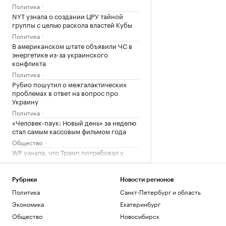
Политика
NYT узнала о создании ЦРУ тайной
группы с целью раскола властей Кубы
Политика
В американском штате объявили ЧС в
энергетике из-за украинского
конфликта
Политика
Рубио пошутил о межгалактических
проблемах в ответ на вопрос про
Украину
Политика
«Человек-паук: Новый день» за неделю
стал самым кассовым фильмом года
Общество
WP узнала, что Трамп потребовал у
Хегсета объяснений из-за дефицита
ракет
Политика
Рубрики
Новости регионов
«ЕП» узнала, что Залужного не пустили
Политика
Санкт-Петербург и область
на встречу с британским министром
Экономика
Екатеринбург
Политика
Общество
Новосибирск
Ярославский губернатор сообщил о