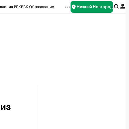
Нижний Новгород
вления РБК
РБК Образование
редитные рейтинги
Франшизы
нсы
Рынок наличной валюты
 из