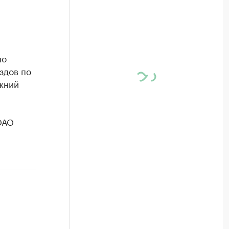
по
здов по
ижний
ОАО