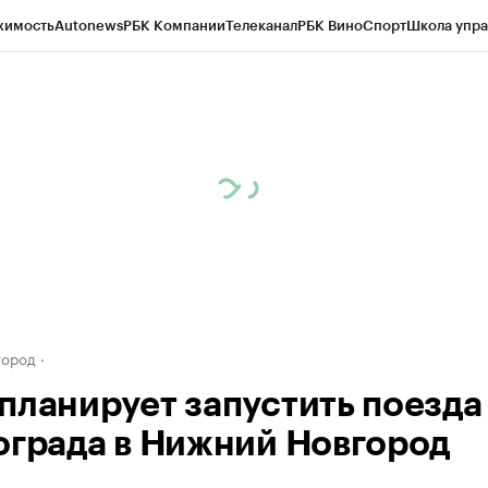
жимость
Autonews
РБК Компании
Телеканал
РБК Вино
Спорт
Школа упра
д
Стиль
Крипто
РБК Бизнес-среда
Дискуссионный клуб
Исследования
К
а контрагентов
Политика
Экономика
Бизнес
Технологии и медиа
Фина
город
планирует запустить поезда
ограда в Нижний Новгород