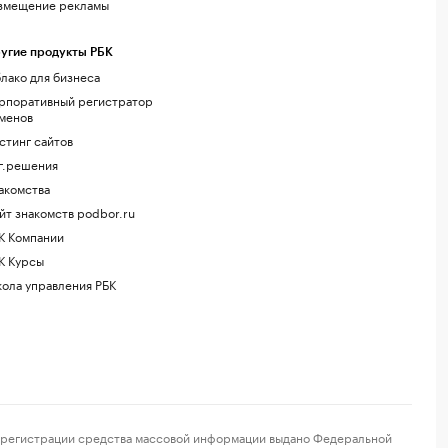
змещение рекламы
угие продукты РБК
лако для бизнеса
рпоративный регистратор
менов
стинг сайтов
г.решения
акомства
йт знакомств podbor.ru
К Компании
К Курсы
ола управления РБК
регистрации средства массовой информации выдано Федеральной