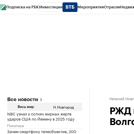
Подписка на РБК
Инвестиции
Мероприятия
Отрасли
Недви
РБК Курсы
РБК Life
Тренды
Визионеры
Национальные проекты
Горо
Газета
Спецпроекты СПб
Конференции СПб
Спецпроекты
Проверк
Нижний Нов
Все новости
Н.Новгород
Весь мир
РЖД 
NBC узнал о сотнях мирных жертв
ударов США по Йемену в 2025 году
Волг
Политика
Зачем смартфону телеобъектив, 200