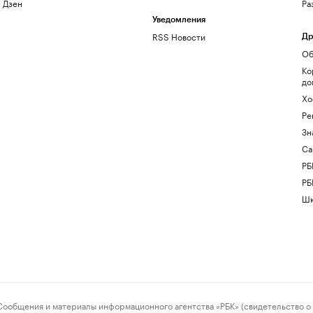
Дзен
Ра
Уведомления
RSS Новости
Др
Об
Ко
до
Хо
Ре
Зн
Са
РБ
РБ
Шк
ения и материалы информационного агентства «РБК» (свидетельство о 