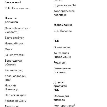
База знаний
Подписка на РБК
РБК Образование
Корпоративная
подписка
Новости
регионов
Уведомления
Санкт-Петербург
RSS Новости
и область
Екатеринбург
РБК
Новосибирск
О компании
Омск
Контактная
Башкортостан
информация
Вологодская
Редакция
область
Размещение
Калининград
рекламы
Краснодарский
край
Другие
Нижний
продукты
Новгород
РБК
Пермский край
Облако для
бизнеса
Ростов-на-Дону
Корпоративный
Татарстан