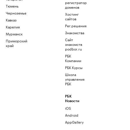
регистратор
Тюмень
доменов
Черноземье
Хостинг
сайтов
Кавказ
Рег.решения
Карелия
Знакомства
Мурманск
Сайт
Приморский
знакомств
край
podbor.ru
РБК
Компании
РБК Курсы
Школа
управления
РБК
РБК
Новости
iOS
Android
AppGallery