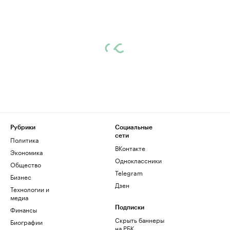
Рубрики
Социальные
сети
Политика
ВКонтакте
Экономика
Одноклассники
Общество
Telegram
Бизнес
Дзен
Технологии и
медиа
Финансы
Подписки
Скрыть баннеры
Биографии
на РБК