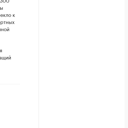
 300
ны
екло к
ортных
нной
я
жащий