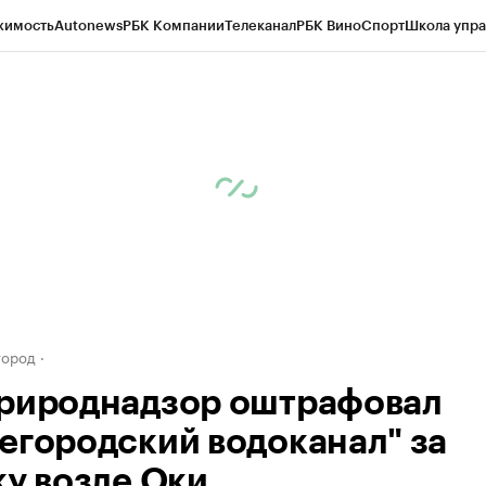
жимость
Autonews
РБК Компании
Телеканал
РБК Вино
Спорт
Школа упра
д
Стиль
Крипто
РБК Бизнес-среда
Дискуссионный клуб
Исследования
К
а контрагентов
Политика
Экономика
Бизнес
Технологии и медиа
Фина
город
рироднадзор оштрафовал
егородский водоканал" за
ку возле Оки