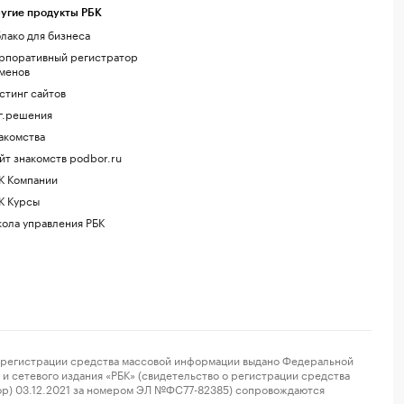
угие продукты РБК
лако для бизнеса
рпоративный регистратор
менов
стинг сайтов
г.решения
акомства
йт знакомств podbor.ru
К Компании
К Курсы
ола управления РБК
регистрации средства массовой информации выдано Федеральной
и сетевого издания «РБК» (свидетельство о регистрации средства
ор) 03.12.2021 за номером ЭЛ №ФС77-82385) сопровождаются