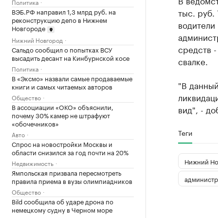
В ведомс
Политика
тыс. руб.
ВЭБ.РФ направил 1,3 млрд руб. на
реконструкцию депо в Нижнем
водители 
Новгороде
админист
Нижний Новгород
средств -
Сальдо сообщил о попытках ВСУ
высадить десант на Кинбурнской косе
свалке.
Политика
В «Эксмо» назвали самые продаваемые
"В данный
книги и самых читаемых авторов
ликвидац
Общество
В ассоциации «ОКО» объяснили,
вид", - д
почему 30% камер не штрафуют
«обочечников»
Теги
Авто
Спрос на новостройки Москвы и
области снизился за год почти на 20%
Нижний Но
Недвижимость
Ямпольская призвала пересмотреть
администр
правила приема в вузы олимпиадников
Общество
Bild сообщила об ударе дрона по
немецкому судну в Черном море