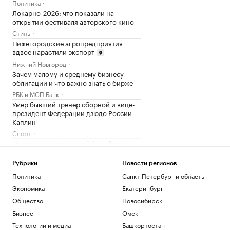
Политика
Локарно-2026: что показали на
открытии фестиваля авторского кино
Стиль
Нижегородские агропредприятия
вдвое нарастили экспорт
Нижний Новгород
Зачем малому и среднему бизнесу
облигации и что важно знать о бирже
РБК и МСП Банк
Умер бывший тренер сборной и вице-
президент Федерации дзюдо России
Каплин
Спорт
ЦБ введет минимальный free-float в
качестве требования для листинга
акций
Рубрики
Новости регионов
Инвестиции
Политика
Санкт-Петербург и область
Экономика
Екатеринбург
Загрузить еще
Общество
Новосибирск
Бизнес
Омск
Технологии и медиа
Башкортостан