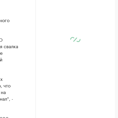
ного
ОО
я свалка
же
й
ых
, что
 на
ал", -