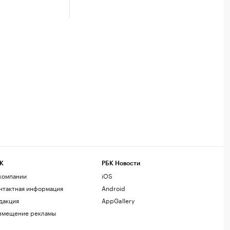
К
РБК Новости
компании
iOS
нтактная информация
Android
дакция
AppGallery
змещение рекламы