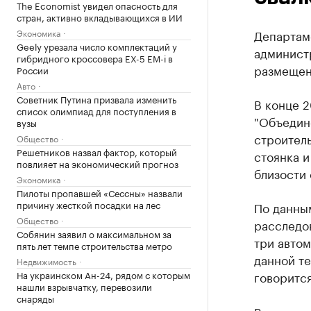
The Economist увидел опасность для
стран, активно вкладывающихся в ИИ
Экономика
Департам
Geely урезала число комплектаций у
админист
гибридного кроссовера EX-5 EM-i в
размещен
России
Авто
Советник Путина призвала изменить
В конце 2
список олимпиад для поступления в
"Объедин
вузы
строитель
Общество
Решетников назвал фактор, который
стоянка 
повлияет на экономический прогноз
близости 
Экономика
Пилоты пропавшей «Сессны» назвали
причину жесткой посадки на лес
По данны
Общество
расследов
Собянин заявил о максимальном за
три авто
пять лет темпе строительства метро
данной т
Недвижимость
На украинском Ан-24, рядом с которым
говоритс
нашли взрывчатку, перевозили
снаряды