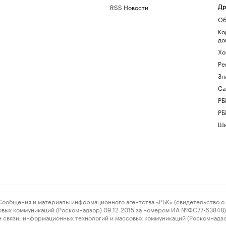
RSS Новости
Др
Об
Ко
до
Хо
Ре
Зн
Са
РБ
РБ
Шк
ения и материалы информационного агентства «РБК» (свидетельство о 
овых коммуникаций (Роскомнадзор) 09.12.2015 за номером ИА №ФС77-63848) 
 связи, информационных технологий и массовых коммуникаций (Роскомнадз