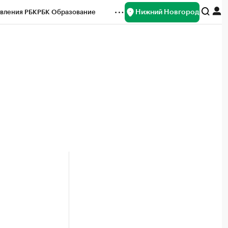
Нижний Новгород
вления РБК
РБК Образование
редитные рейтинги
Франшизы
нсы
Рынок наличной валюты