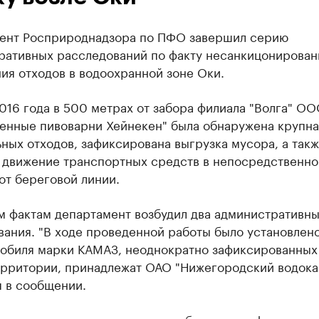
ент Росприроднадзора по ПФО завершил серию
ративных расследований по факту несанкицонирован
ия отходов в водоохранной зоне Оки.
016 года в 500 метрах от забора филиала "Волга" О
енные пивоварни Хейнекен" была обнаружена крупна
ных отходов, зафиксирована выгрузка мусора, а так
и движение транспортных средств в непосредственно
от береговой линии.
м фактам департамент возбудил два административн
ания. "В ходе проведенной работы было установлено
мобиля марки КАМАЗ, неоднократно зафиксированных
ерритории, принадлежат ОАО "Нижегородский водокан
я в сообщении.