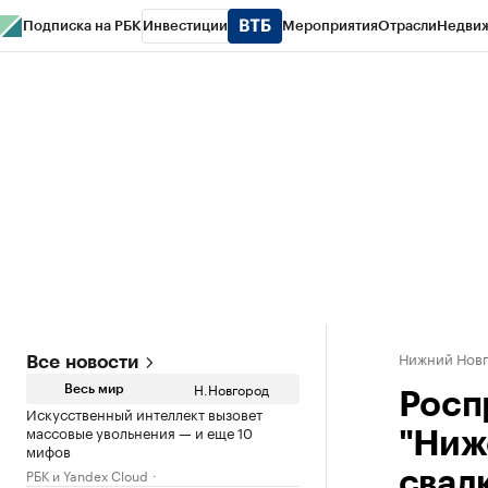
Подписка на РБК
Инвестиции
Мероприятия
Отрасли
Недви
РБК Курсы
РБК Life
Тренды
Визионеры
Национальные проекты
Горо
Газета
Спецпроекты СПб
Конференции СПб
Спецпроекты
Проверк
Нижний Нов
Все новости
Н.Новгород
Весь мир
Росп
Искусственный интеллект вызовет
массовые увольнения — и еще 10
"Ниж
мифов
РБК и Yandex Cloud
свал