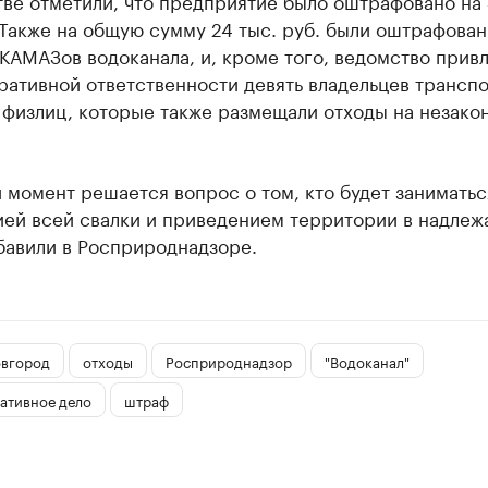
тве отметили, что предприятие было оштрафовано на
 Также на общую сумму 24 тыс. руб. были оштрафова
КАМАЗов водоканала, и, кроме того, ведомство привл
ративной ответственности девять владельцев трансп
 физлиц, которые также размещали отходы на незако
 момент решается вопрос о том, кто будет заниматьс
ией всей свалки и приведением территории в надле
обавили в Росприроднадзоре.​
вгород
отходы
Росприроднадзор
"Водоканал"
ативное дело
штраф