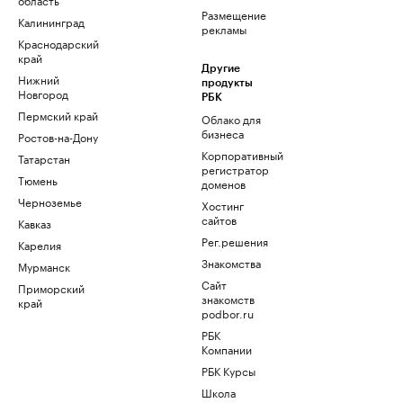
Размещение
Калининград
рекламы
Краснодарский
край
Другие
Нижний
продукты
Новгород
РБК
Пермский край
Облако для
бизнеса
Ростов-на-Дону
Корпоративный
Татарстан
регистратор
Тюмень
доменов
Черноземье
Хостинг
сайтов
Кавказ
Рег.решения
Карелия
Знакомства
Мурманск
Сайт
Приморский
знакомств
край
podbor.ru
РБК
Компании
РБК Курсы
Школа