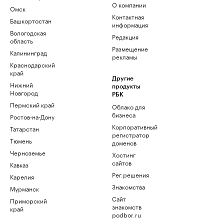
О компании
Омск
Контактная
Башкортостан
информация
Вологодская
Редакция
область
Размещение
Калининград
рекламы
Краснодарский
край
Другие
Нижний
продукты
Новгород
РБК
Пермский край
Облако для
бизнеса
Ростов-на-Дону
Корпоративный
Татарстан
регистратор
Тюмень
доменов
Черноземье
Хостинг
сайтов
Кавказ
Рег.решения
Карелия
Знакомства
Мурманск
Сайт
Приморский
знакомств
край
podbor.ru