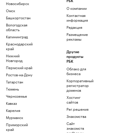
РБК
Новосибирск
О компании
Омск
Контактная
Башкортостан
информация
Вологодская
Редакция
область
Размещение
Калининград
рекламы
Краснодарский
край
Другие
Нижний
продукты
Новгород
РБК
Пермский край
Облако для
бизнеса
Ростов-на-Дону
Корпоративный
Татарстан
регистратор
Тюмень
доменов
Черноземье
Хостинг
сайтов
Кавказ
Рег.решения
Карелия
Знакомства
Мурманск
Сайт
Приморский
знакомств
край
podbor.ru