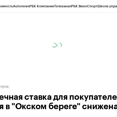
жимость
Autonews
РБК Компании
Телеканал
РБК Вино
Спорт
Школа упра
д
Стиль
Крипто
РБК Бизнес-среда
Дискуссионный клуб
Исследования
К
а контрагентов
Политика
Экономика
Бизнес
Технологии и медиа
Фина
город
ечная ставка для покупател
я в "Окском береге" снижена