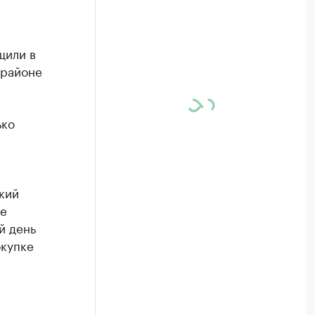
щили в
 районе
ько
кий
ие
й день
окупке