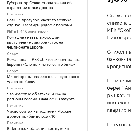
Губернатор Севастополя заявил об
отражении атаки дронов
Политика
Ставка по
Больше прогулок, свежего воздуха и
снижена 
отдыха: квартиры рядом с парками
ИГК "Эко
РБК и ПИК Серия плюс
Нижегоро
Ромашина назвала хорошим
выступление синхронисток на
чемпионате Европы
Сниженны
Спорт
банков-па
Ромашина — РБК об итогах чемпионата
Европы: «Слепили из того, что было»
кредитном
Спорт
Минобороны назвало цели группового
По мнени
удара по Киеву
берег" Ан
Политика
Что известно об атаках БПЛА на
рынка". "
регионы России. Главное к 8 августа
ипотека 
Политика
квартир н
Число сбитых на подлете к Москве
дронов приблизилось к 10
Политика
Петухов т
В Липецкой области двое мужчин