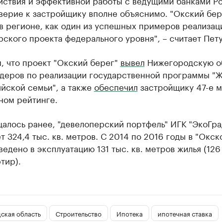
йствия и эффективной работы с ведущими банками Ро
верие к застройщику вполне объяснимо. "Окский бер
в регионе, как один из успешных примеров реализац
ского проекта федерального уровня", – считает Пету
, что проект "Окский берег"
вывел
Нижегородскую об
идеров по реализации государственной программы "
йской семьи", а также
обеспечил
застройщику 47-е м
ном рейтинге.
алось ранее, "девелоперский портфель" ИГК "ЭкоГра
т 324,4 тыс. кв. метров. С 2014 по 2016 годы в "Окск
ведено в эксплуатацию 131 тыс. кв. метров жилья (126
тир).
ская область
Строительство
Ипотека
ипотечная ставка