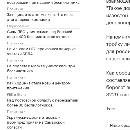
взаимоде
пострадали при падении беспилотника
"Такое до
Политика
известен 
Женщинам платят меньше. Что из-за
этого теряют компании
девелопер
Образование
Силы ПВО уничтожили над Россией
Напомним
почти 400 беспилотников за ночь
тройку л
Политика
На Ильском НПЗ произошел пожар из-
для росси
за атаки БПЛА
федераль
Политика
На подлете к Москве уничтожили три
беспилотника
Как сообщ
Политика
составляе
Как Ходынка стала новым центром
береге" в
притяжения
3229 квар
РБК и Stone
Над Ростовской областью перехватили
более 30 беспилотников
Теги
Политика
Украинские дроны атаковали
промпредприятие в Самарской
Нижегород
области