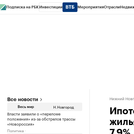
Подписка на РБК
Инвестиции
Мероприятия
Отрасли
Недви
РБК Курсы
РБК Life
Тренды
Визионеры
Национальные проекты
Горо
Газета
Спецпроекты СПб
Конференции СПб
Спецпроекты
Проверк
Нижний Нов
Все новости
Н.Новгород
Весь мир
Ипот
Власти заявили о «переломе
положения» из-за обстрелов трассы
жиль
«Новороссия»
Политика
7,9%