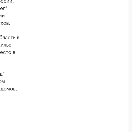
ссии.
ег"
ии
хов.
ласть в
Жилье
есто в
д"
ом
 домов,