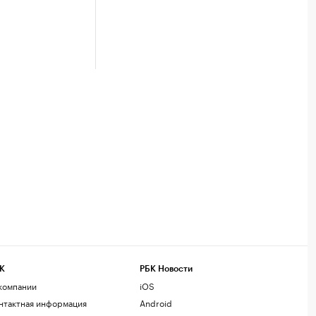
К
РБК Новости
компании
iOS
нтактная информация
Android