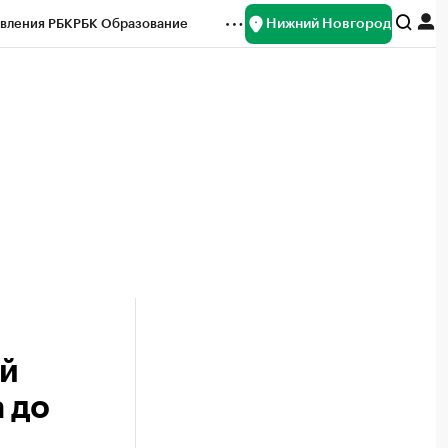
Нижний Новгород
вления РБК
РБК Образование
редитные рейтинги
Франшизы
нсы
Рынок наличной валюты
ей
 до