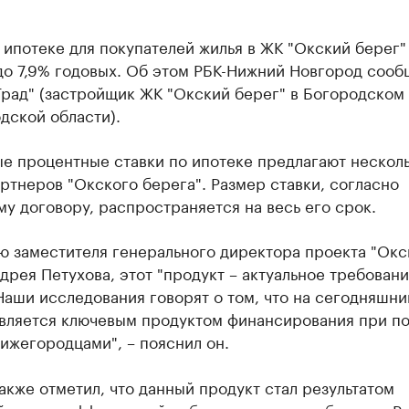
 ипотеке для покупателей жилья в ЖК "Окский берег"
до 7,9% годовых. Об этом РБК-Нижний Новгород сооб
Град" (застройщик ЖК "Окский берег" в Богородском
дской области).
е процентные ставки по ипотеке предлагают нескол
ртнеров "Окского берега". Размер ставки, согласно
у договору, распространяется на весь его срок.
ю заместителя генерального директора проекта "Окс
дрея Петухова, этот "продукт – актуальное требован
Наши исследования говорят о том, что на сегодняшни
является ключевым продуктом финансирования при п
ижегородцами", – пояснил он.
акже отметил, что данный продукт стал результатом