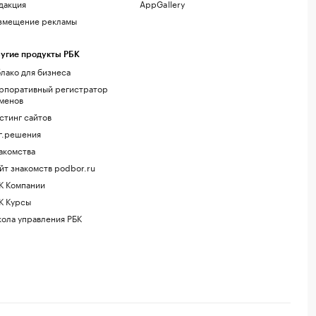
дакция
AppGallery
змещение рекламы
угие продукты РБК
лако для бизнеса
рпоративный регистратор
менов
стинг сайтов
г.решения
акомства
йт знакомств podbor.ru
К Компании
К Курсы
ола управления РБК