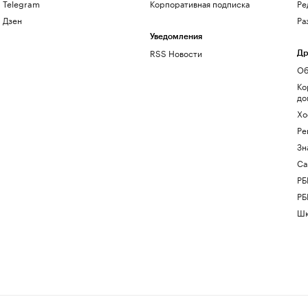
Telegram
Корпоративная подписка
Ре
Дзен
Ра
Уведомления
RSS Новости
Др
Об
Ко
до
Хо
Ре
Зн
Са
РБ
РБ
Шк