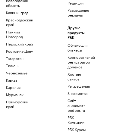
Вологодская
Редакция
область
Размещение
Калининград
рекламы
Краснодарский
край
Другие
Нижний
продукты
Новгород
РБК
Пермский край
Облако для
бизнеса
Ростов-на-Дону
Корпоративный
Татарстан
регистратор
Тюмень
доменов
Черноземье
Хостинг
сайтов
Кавказ
Рег.решения
Карелия
Знакомства
Мурманск
Сайт
Приморский
знакомств
край
podbor.ru
РБК
Компании
РБК Курсы