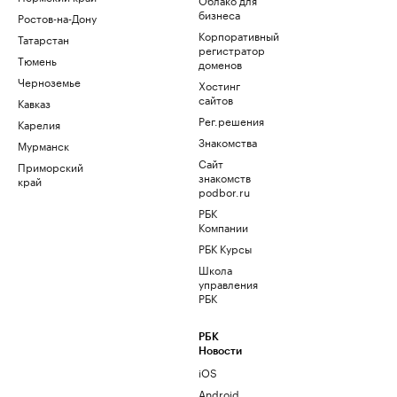
бизнеса
Ростов-на-Дону
Корпоративный
Татарстан
регистратор
Тюмень
доменов
Черноземье
Хостинг
сайтов
Кавказ
Рег.решения
Карелия
Знакомства
Мурманск
Сайт
Приморский
знакомств
край
podbor.ru
РБК
Компании
РБК Курсы
Школа
управления
РБК
РБК
Новости
iOS
Android