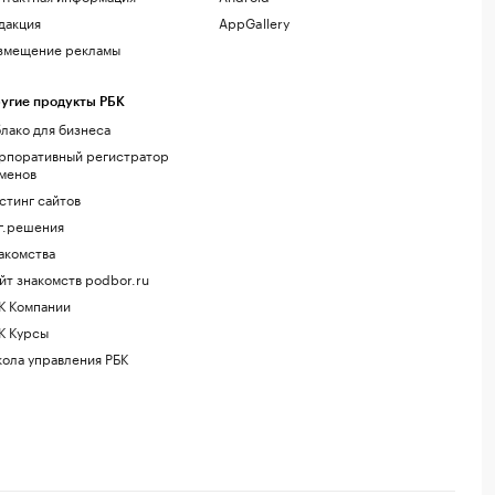
дакция
AppGallery
змещение рекламы
угие продукты РБК
лако для бизнеса
рпоративный регистратор
менов
стинг сайтов
г.решения
акомства
йт знакомств podbor.ru
К Компании
К Курсы
ола управления РБК