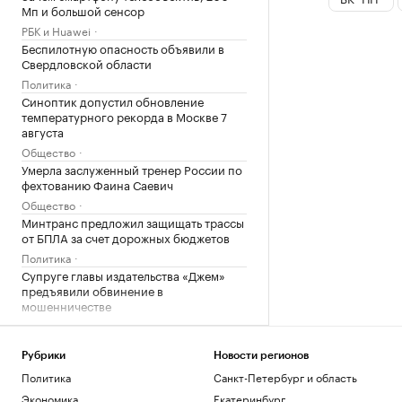
Мп и большой сенсор
РБК и Huawei
Беспилотную опасность объявили в
Свердловской области
Политика
Синоптик допустил обновление
температурного рекорда в Москве 7
августа
Общество
Умерла заслуженный тренер России по
фехтованию Фаина Саевич
Общество
Минтранс предложил защищать трассы
от БПЛА за счет дорожных бюджетов
Политика
Супруге главы издательства «Джем»
предъявили обвинение в
мошенничестве
Общество
Bloomberg узнал о серии самоубийств
в Киберкомандовании США
Рубрики
Новости регионов
Политика
Санкт-Петербург и область
Политика
Землетрясение магнитудой 4,1
Экономика
Екатеринбург