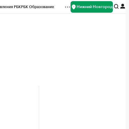
Нижний Новгород
вления РБК
РБК Образование
редитные рейтинги
Франшизы
нсы
Рынок наличной валюты