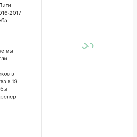
Лиги
016-2017
уба.
че мы
гли
оков в
ва в 19
 бы
тренер