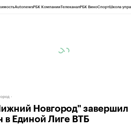
жимость
Autonews
РБК Компании
Телеканал
РБК Вино
Спорт
Школа упра
д
Стиль
Крипто
РБК Бизнес-среда
Дискуссионный клуб
Исследования
К
а контрагентов
Политика
Экономика
Бизнес
Технологии и медиа
Фина
город
Нижний Новгород" завершил
н в Единой Лиге ВТБ