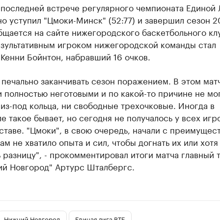
 последней встрече регулярного чемпионата Единой 
о уступил "Цмоки-Минск" (52:77) и завершил сезон 2
бщается на сайте нижегородского баскетбольного кл
зультативным игроком нижегородской команды стал
Кенни Бойнтон, набравший 16 очков.
 печально заканчивать сезон поражением. В этом мат
 полностью неготовыми и по какой-то причине не мо
 из-под кольца, ни свободные трехочковые. Иногда в
е такое бывает, но сегодня не получалось у всех игр
таве. "Цмоки", в свою очередь, начали с преимущест
нам не хватило опыта и сил, чтобы догнать их или хотя
 разницу", - прокомментировал итоги матча главный 
ий Новгород" Артурс Шталбергс.
Нижний Новгород
Единая лига ВТБ