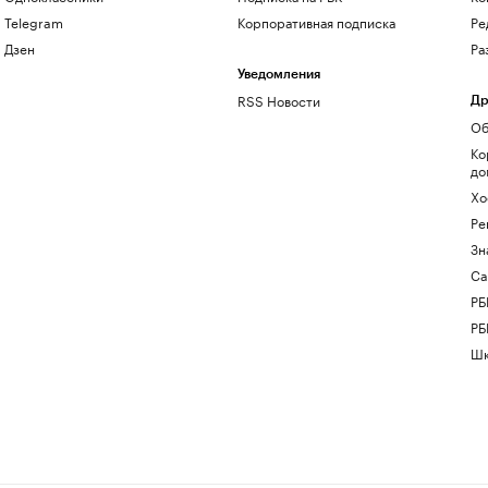
Telegram
Корпоративная подписка
Ре
Дзен
Ра
Уведомления
RSS Новости
Др
Об
Ко
до
Хо
Ре
Зн
Са
РБ
РБ
Шк