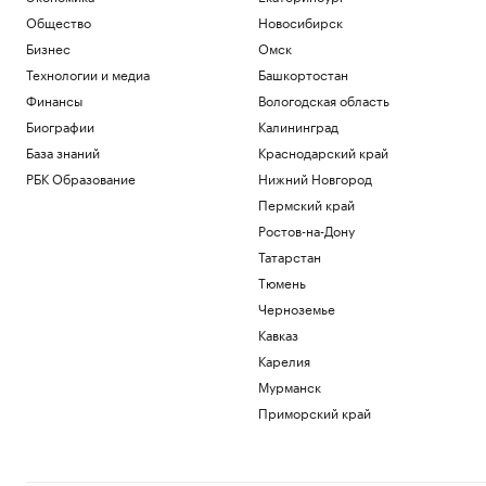
произошло в Туве
Общество
Новосибирск
Общество
Бизнес
Омск
Средняя пенсия неработающих
Технологии и медиа
Башкортостан
превысила ₽35 тыс. в семи регионах
России
Финансы
Вологодская область
Общество
Биографии
Калининград
США ввели санкции в отношении
База знаний
Краснодарский край
военного атташе Кубы в России
РБК Образование
Нижний Новгород
Политика
Власти Венесуэлы и оппозиция начали
Пермский край
переговоры спустя неделю задержки
Ростов-на-Дону
Политика
Татарстан
Прощание с олимпийским чемпионом
Тюмень
Иваном Едешко пройдет 7 августа в
Москве
Черноземье
Общество
Кавказ
Карелия
Загрузить еще
Мурманск
Приморский край