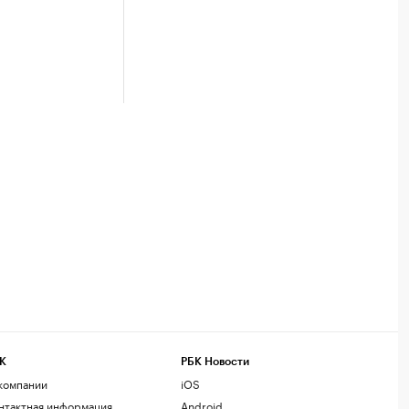
К
РБК Новости
компании
iOS
нтактная информация
Android