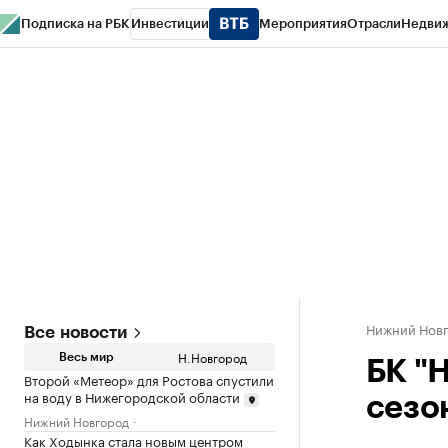
Подписка на РБК
Инвестиции
Мероприятия
Отрасли
Недви
РБК Курсы
РБК Life
Тренды
Визионеры
Национальные проекты
Горо
Газета
Спецпроекты СПб
Конференции СПб
Спецпроекты
Проверк
Нижний Нов
Все новости
Н.Новгород
Весь мир
БК "
Второй «Метеор» для Ростова спустили
на воду в Нижегородской области
сезо
Нижний Новгород
Как Ходынка стала новым центром