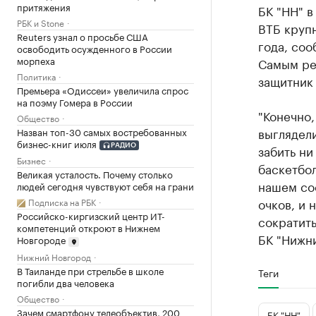
притяжения
БК "НН" в
РБК и Stone
ВТБ крупн
Reuters узнал о просьбе США
года, соо
освободить осужденного в России
морпеха
Самым ре
Политика
защитник 
Премьера «Одиссеи» увеличила спрос
на поэму Гомера в России
"Конечно,
Общество
выглядели
Назван топ-30 самых востребованных
бизнес-книг июля
забить ни
РАДИО
Бизнес
баскетбол
Великая усталость. Почему столько
нашем сос
людей сегодня чувствуют себя на грани
очков, и 
Подписка на РБК
Российско-киргизский центр ИТ-
сократить
компетенций откроют в Нижнем
БК "Нижн
Новгороде
Нижний Новгород
В Таиланде при стрельбе в школе
Теги
погибли два человека
Общество
Зачем смартфону телеобъектив, 200
БК "НН"