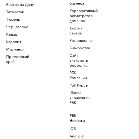
бизнеса
Ростов-на-Дону
Корпоративный
Татарстан
регистратор
Тюмень
доменов
Черноземье
Хостинг
сайтов
Кавказ
Рег.решения
Карелия
Знакомства
Мурманск
Сайт
Приморский
знакомств
край
podbor.ru
РБК
Компании
РБК Курсы
Школа
управления
РБК
РБК
Новости
iOS
Android