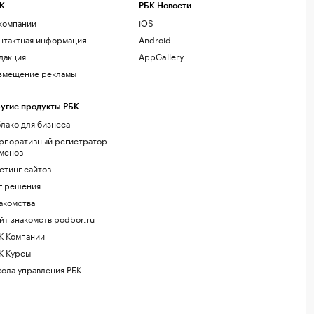
К
РБК Новости
компании
iOS
нтактная информация
Android
дакция
AppGallery
змещение рекламы
угие продукты РБК
лако для бизнеса
рпоративный регистратор
менов
стинг сайтов
г.решения
акомства
йт знакомств podbor.ru
К Компании
К Курсы
ола управления РБК