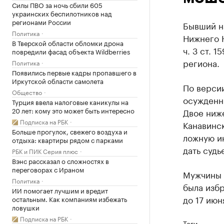
Силы ПВО за ночь сбили 605
украинских беспилотников над
регионами России
Бывший н
Политика
Нижнего 
В Тверской области обломки дрона
ч. 3 ст. 
повредили фасад объекта Wildberries
региона.
Политика
Появились первые кадры пропавшего в
Иркутской области самолета
По версии
Общество
осужденн
Турция ввела налоговые каникулы на
20 лет: кому это может быть интересно
Двое ниже
Подписка на РБК
Канавинс
Больше прогулок, свежего воздуха и
ложную ин
отдыха: квартиры рядом с парками
дать судь
РБК и ПИК Серия плюс
Вэнс рассказал о сложностях в
переговорах с Ираном
Мужчины 
Политика
была изб
ИИ помогает лучшим и вредит
до 17 июн
остальным. Как компаниям избежать
ловушки
Подписка на РБК
Теги