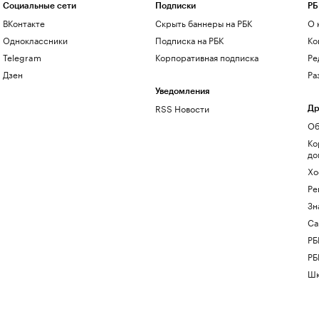
Социальные сети
Подписки
РБ
ВКонтакте
Скрыть баннеры на РБК
О 
Одноклассники
Подписка на РБК
Ко
Telegram
Корпоративная подписка
Ре
Дзен
Ра
Уведомления
RSS Новости
Др
Об
Ко
до
Хо
Ре
Зн
Са
РБ
РБ
Шк