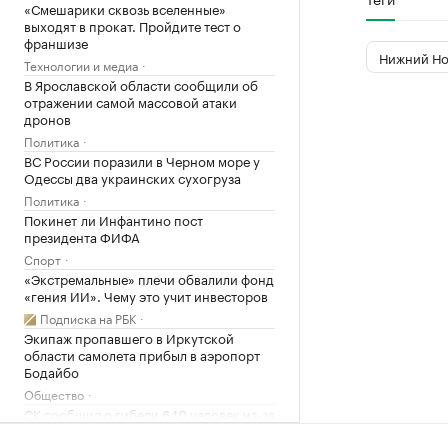
«Смешарики сквозь вселенные»
выходят в прокат. Пройдите тест о
франшизе
Нижний Но
Технологии и медиа
В Ярославской области сообщили об
отражении самой массовой атаки
дронов
Политика
ВС России поразили в Черном море у
Одессы два украинских сухогруза
Политика
Покинет ли Инфантино пост
президента ФИФА
Спорт
«Экстремальные» плечи обвалили фонд
«гения ИИ». Чему это учит инвесторов
Подписка на РБК
Экипаж пропавшего в Иркутской
области самолета прибыл в аэропорт
Бодайбо
Общество
СК сообщил о гибели 640 человек из-за
вторжения ВСУ в Курскую область