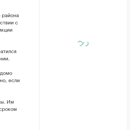
 района
ствии с
икции
ратился
нии.
едомо
но, если
ны. Им
 сроком