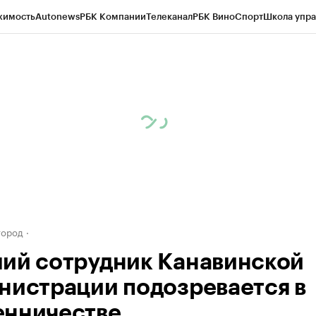
жимость
Autonews
РБК Компании
Телеканал
РБК Вино
Спорт
Школа упра
д
Стиль
Крипто
РБК Бизнес-среда
Дискуссионный клуб
Исследования
К
а контрагентов
Политика
Экономика
Бизнес
Технологии и медиа
Фина
город
ий сотрудник Канавинской
нистрации подозревается в
нничестве