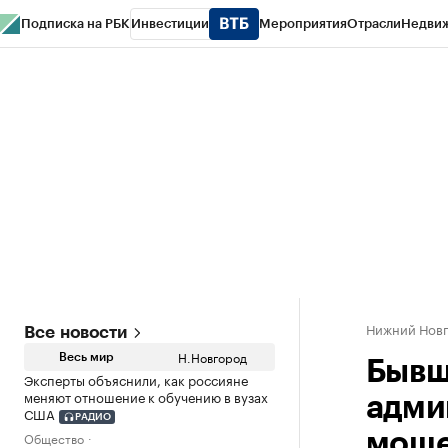
Подписка на РБК
Инвестиции
Мероприятия
Отрасли
Недви
РБК Курсы
РБК Life
Тренды
Визионеры
Национальные проекты
Горо
Газета
Спецпроекты СПб
Конференции СПб
Спецпроекты
Проверк
Нижний Нов
Все новости
Н.Новгород
Весь мир
Бывш
Эксперты объяснили, как россияне
меняют отношение к обучению в вузах
адми
США
РАДИО
Общество
моше