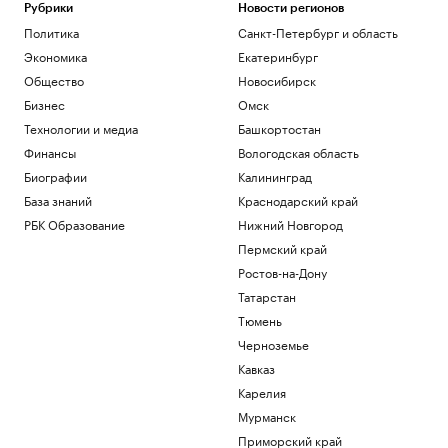
Политика
Рубрики
Новости регионов
Почему ваши совещания бесполезны и
Политика
Санкт-Петербург и область
как это исправить: 7 лайфхаков
Экономика
Екатеринбург
Образование
Общество
Новосибирск
Мосбиржа запланировала запуск
собственного депозитария для
Бизнес
Омск
криптовалюты
Технологии и медиа
Башкортостан
Инвестиции
Финансы
Вологодская область
Мосбиржа готовится запустить
депозитарий для криптовалюты. Что
Биографии
Калининград
это значит
База знаний
Краснодарский край
Подписка на РБК
РБК Образование
Нижний Новгород
DeepSeek сообщил о «значительном»
Пермский край
увеличении цен на свои ИИ-услуги
Ростов-на-Дону
Бизнес
Как Ходынка стала новым центром
Татарстан
притяжения
Тюмень
РБК и Stone
Черноземье
Кавказ
Загрузить еще
Карелия
Мурманск
Приморский край