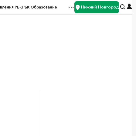
Нижний Новгород
вления РБК
РБК Образование
редитные рейтинги
Франшизы
нсы
Рынок наличной валюты