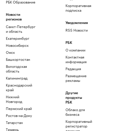
РБК Образование
Корпоративная
подписка
Новости
регионов
Уведомления
Санкт-Петербург
RSS Новости
и область
Екатеринбург
РБК
Новосибирск
О компании
Омск
Контактная
Башкортостан
информация
Вологодская
Редакция
область
Размещение
Калининград
рекламы
Краснодарский
край
Другие
Нижний
продукты
Новгород
РБК
Пермский край
Облако для
бизнеса
Ростов-на-Дону
Корпоративный
Татарстан
регистратор
Тюмень
доменов