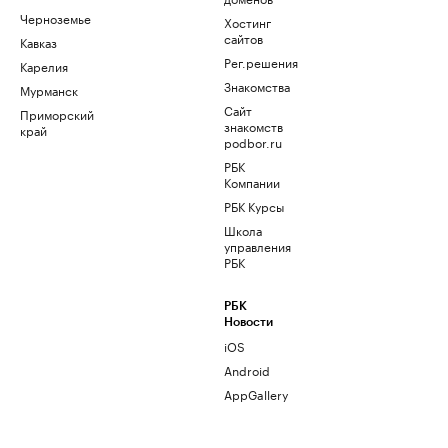
Черноземье
Хостинг
сайтов
Кавказ
Рег.решения
Карелия
Знакомства
Мурманск
Сайт
Приморский
знакомств
край
podbor.ru
РБК
Компании
РБК Курсы
Школа
управления
РБК
РБК
Новости
iOS
Android
AppGallery