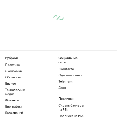
Рубрики
Социальные
сети
Политика
ВКонтакте
Экономика
Одноклассники
Общество
Telegram
Бизнес
Дзен
Технологии и
медиа
Финансы
Подписки
Скрыть баннеры
Биографии
на РБК
База знаний
Подписка на РБК