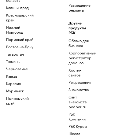
Размещение
Калининград
рекламы
Краснодарский
край
Другие
Нижний
продукты
Новгород
РБК
Пермский край
Облако для
бизнеса
Ростов-на-Дону
Корпоративный
Татарстан
регистратор
Тюмень
доменов
Черноземье
Хостинг
сайтов
Кавказ
Рег.решения
Карелия
Знакомства
Мурманск
Сайт
Приморский
знакомств
край
podbor.ru
РБК
Компании
РБК Курсы
Школа