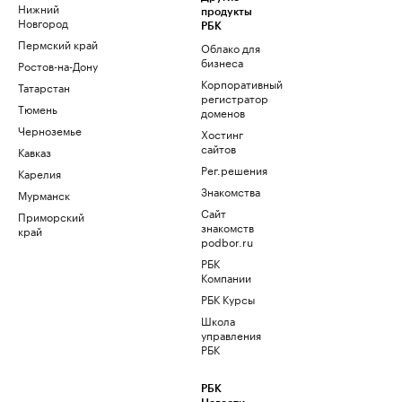
Нижний
продукты
Новгород
РБК
Пермский край
Облако для
бизнеса
Ростов-на-Дону
Корпоративный
Татарстан
регистратор
Тюмень
доменов
Черноземье
Хостинг
сайтов
Кавказ
Рег.решения
Карелия
Знакомства
Мурманск
Сайт
Приморский
знакомств
край
podbor.ru
РБК
Компании
РБК Курсы
Школа
управления
РБК
РБК