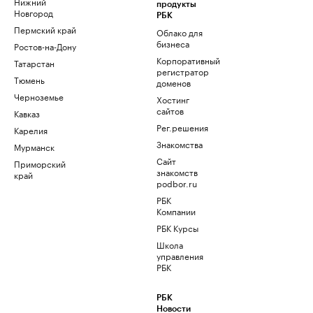
Нижний
продукты
Новгород
РБК
Пермский край
Облако для
бизнеса
Ростов-на-Дону
Корпоративный
Татарстан
регистратор
Тюмень
доменов
Черноземье
Хостинг
сайтов
Кавказ
Рег.решения
Карелия
Знакомства
Мурманск
Сайт
Приморский
знакомств
край
podbor.ru
РБК
Компании
РБК Курсы
Школа
управления
РБК
РБК
Новости