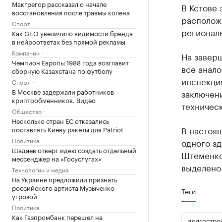
Макгрегор рассказал о начале
В Кстове 
восстановления после травмы колена
располож
Спорт
регионал
Как GEO увеличило видимости бренда
в нейроответах без прямой рекламы
Компании
На заверш
Чемпион Европы 1988 года возглавит
все анало
сборную Казахстана по футболу
инспекци
Спорт
В Москве задержали работников
заключен
криптообменников. Видео
техничес
Общество
Несколько стран ЕС отказались
В настоя
поставлять Киеву ракеты для Patriot
Политика
одного зд
Шадаев отверг идею создать отдельный
Штеменко
мессенджер на «Госуслугах»
выделено 
Технологии и медиа
На Украине предложили признать
российского артиста Музыченко
Теги
угрозой
Политика
Как Газпромбанк перешел на
долгостро