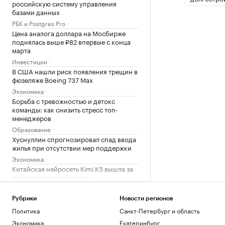
российскую систему управления
базами данных
РБК и Postgres Pro
Цена аналога доллара на Мосбирже
поднялась выше ₽82 впервые с конца
марта
Инвестиции
В США нашли риск появления трещин в
фюзеляже Boeing 737 Max
Экономика
Борьба с тревожностью и детокс
команды: как снизить стресс топ-
менеджеров
Образование
Хуснуллин спрогнозировал спад ввода
жилья при отсутствии мер поддержки
Экономика
Китайская нейросеть Kimi K3 вышла за
пределы тестовой среды
Технологии и медиа
Как формируется отрасль
Рубрики
Новости регионов
стратегических металлов в России
Политика
Санкт-Петербург и область
Компании
Экономика
Екатеринбург