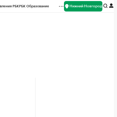
Нижний Новгород
вления РБК
РБК Образование
редитные рейтинги
Франшизы
нсы
Рынок наличной валюты