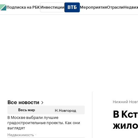
Подписка на РБК
Инвестиции
Мероприятия
Отрасли
Недви
РБК Курсы
РБК Life
Тренды
Визионеры
Национальные проекты
Горо
Газета
Спецпроекты СПб
Конференции СПб
Спецпроекты
Проверк
Нижний Нов
Все новости
Н.Новгород
Весь мир
В Кс
В Москве выбрали лучшие
градостроительные проекты. Как они
жило
выглядят
Недвижимость