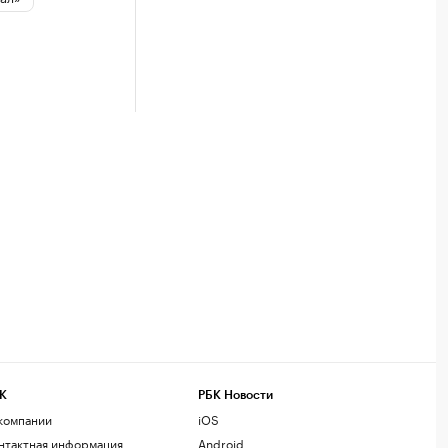
К
РБК Новости
компании
iOS
нтактная информация
Android