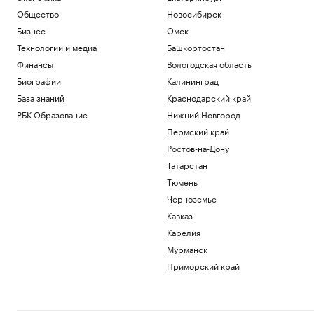
11 мифов об ИИ в промышленности — и
Общество
Новосибирск
как все устроено на практике
Бизнес
Омск
РБК и Yandex Cloud
Что такое Executive MBA и зачем
Технологии и медиа
Башкортостан
получать эту степень
Финансы
Вологодская область
Образование
Биографии
Калининград
Что известно об атаках БПЛА на
База знаний
Краснодарский край
регионы России. Главное к 7 августа
Политика
РБК Образование
Нижний Новгород
В Саудовской Аравии заподозрили
Пермский край
Иран в подготовке нападения
Ростов-на-Дону
Политика
Татарстан
Задержание сотрудников
криптообменников из «Москва-Сити».
Тюмень
Видео
Черноземье
Общество
Кавказ
Карелия
Загрузить еще
Мурманск
Приморский край