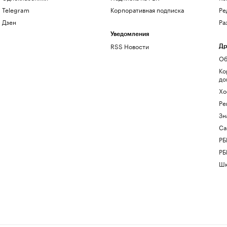
Telegram
Корпоративная подписка
Ре
Дзен
Ра
Уведомления
RSS Новости
Др
Об
Ко
до
Хо
Ре
Зн
Са
РБ
РБ
Шк