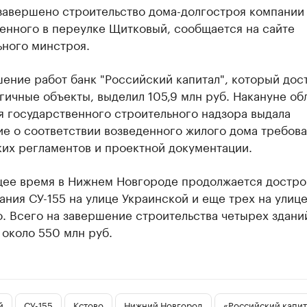
завершено строительство дома-долгостроя компании 
енного в переулке Щитковый, сообщается на сайте
ьного минстроя.
ение работ банк "Российский капитал", который дос
гичные объекты, выделил 105,9 млн руб. Накануне об
я государственного строительного надзора выдала
ие о соответствии возведенного жилого дома требов
ких регламентов и проектной документации.
щее время в Нижнем Новгороде продолжается достро
ания СУ-155 на улице Украинской и еще трех на улиц
. Всего на завершение строительства четырех здани
около 550 млн руб.
й
СУ-155
Кстово
Нижний Новгород
«Российский капит