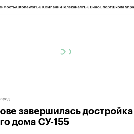
жимость
Autonews
РБК Компании
Телеканал
РБК Вино
Спорт
Школа упра
д
Стиль
Крипто
РБК Бизнес-среда
Дискуссионный клуб
Исследования
К
а контрагентов
Политика
Экономика
Бизнес
Технологии и медиа
Фина
город
тове завершилась достройка
го дома СУ-155