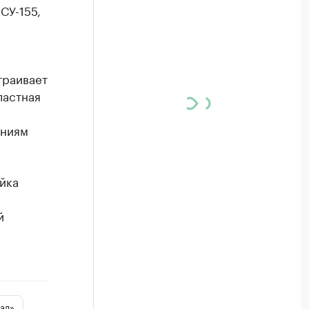
СУ-155,
траивает
ластная
аниям
йка
е
й
ал»