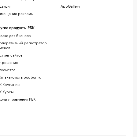
дакция
AppGallery
змещение рекламы
угие продукты РБК
лако для бизнеса
рпоративный регистратор
менов
стинг сайтов
г.решения
акомства
йт знакомств podbor.ru
К Компании
К Курсы
ола управления РБК