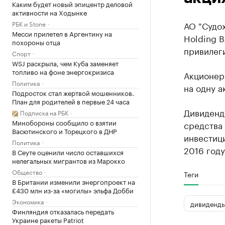
Каким будет новый эпицентр деловой
активности на Ходынке
РБК и Stone
АО "Судох
Месси прилетел в Аргентину на
Holding В
похороны отца
привилег
Спорт
WSJ раскрыла, чем Куба заменяет
топливо на фоне энергокризиса
Акционер
Политика
на одну а
Подросток стал жертвой мошенников.
План для родителей в первые 24 часа
Дивиденд
Подписка на РБК
Минобороны сообщило о взятии
средства
Васютинского и Торецкого в ДНР
инвестици
Политика
2016 году
В Сеуте оценили число оставшихся
нелегальных мигрантов из Марокко
Общество
Теги
В Британии изменили энергопроект на
£430 млн из-за «могилы» эльфа Добби
Экономика
дивиденд
Финляндия отказалась передать
Украине ракеты Patriot