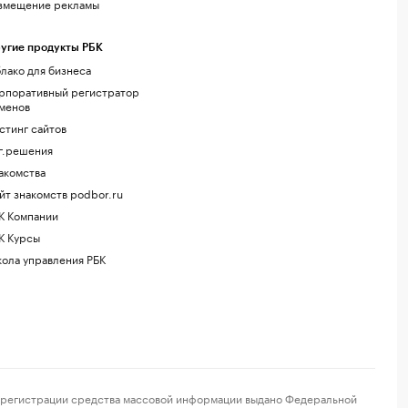
змещение рекламы
угие продукты РБК
лако для бизнеса
рпоративный регистратор
менов
стинг сайтов
г.решения
акомства
йт знакомств podbor.ru
К Компании
К Курсы
ола управления РБК
регистрации средства массовой информации выдано Федеральной