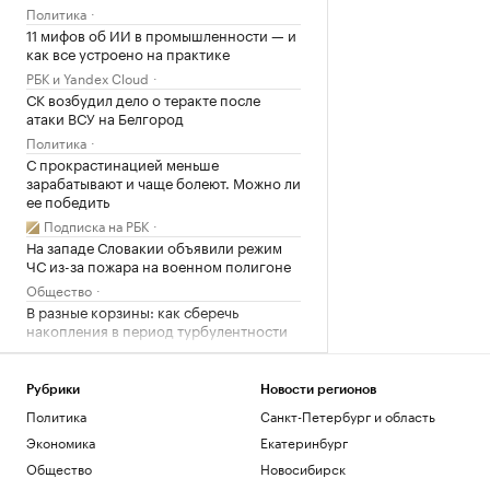
Политика
11 мифов об ИИ в промышленности — и
как все устроено на практике
РБК и Yandex Cloud
СК возбудил дело о теракте после
атаки ВСУ на Белгород
Политика
С прокрастинацией меньше
зарабатывают и чаще болеют. Можно ли
ее победить
Подписка на РБК
На западе Словакии объявили режим
ЧС из-за пожара на военном полигоне
Общество
В разные корзины: как сберечь
накопления в период турбулентности
РБК и Сбер
В Белгороде повреждены около 30
многоэтажек после ночной атаки
Рубрики
Новости регионов
дронов
Политика
Санкт-Петербург и область
Политика
Экономика
Екатеринбург
Как за 6 недель настроить свой мозг на
Общество
Новосибирск
жизнь мечты — идеи нейрохирурга