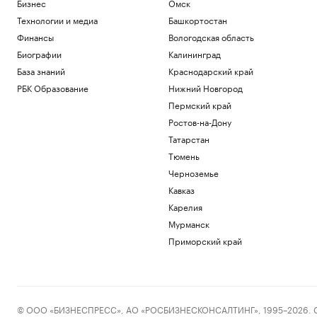
Бизнес
Омск
Подписка на РБК
Технологии и медиа
Башкортостан
«Смерть Голливуда». Кто и как срывает
слияние Paramount и Warner
Финансы
Вологодская область
Технологии и медиа
Биографии
Калининград
Часть Одессы осталась без
База знаний
Краснодарский край
электроснабжения
РБК Образование
Нижний Новгород
Общество
На саудовском НПЗ после удара
Пермский край
хуситов начался пожар. Видео
Ростов-на-Дону
Политика
Татарстан
Британия нарастила мониторинг
Тюмень
кораблей России у своих берегов
Черноземье
Политика
Кавказ
Загрузить еще
Карелия
Мурманск
Приморский край
© ООО «БИЗНЕСПРЕСС», АО «РОСБИЗНЕСКОНСАЛТИНГ», 1995–2026. Сообщ