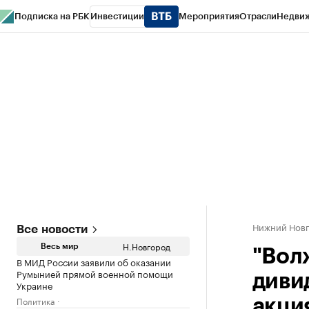
Подписка на РБК
Инвестиции
Мероприятия
Отрасли
Недви
РБК Курсы
РБК Life
Тренды
Визионеры
Национальные проекты
Горо
Газета
Спецпроекты СПб
Конференции СПб
Спецпроекты
Проверк
Нижний Нов
Все новости
Н.Новгород
Весь мир
"Вол
В МИД России заявили об оказании
Румынией прямой военной помощи
диви
Украине
Политика
акци