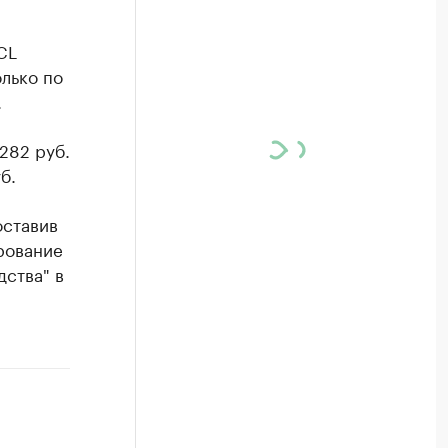
CL
лько по
.
282 руб.
б.
оставив
рование
ства" в