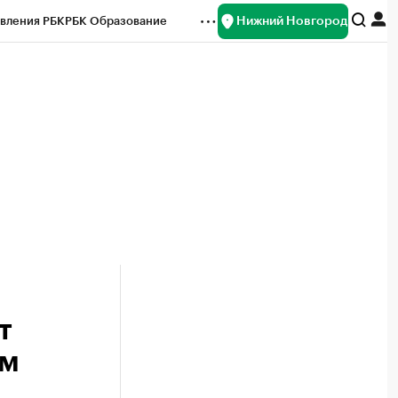
Нижний Новгород
вления РБК
РБК Образование
редитные рейтинги
Франшизы
нсы
Рынок наличной валюты
т
ым