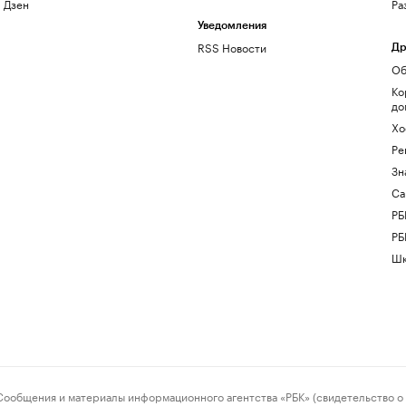
Дзен
Ра
Уведомления
RSS Новости
Др
Об
Ко
до
Хо
Ре
Зн
Са
РБ
РБ
Шк
ения и материалы информационного агентства «РБК» (свидетельство о 