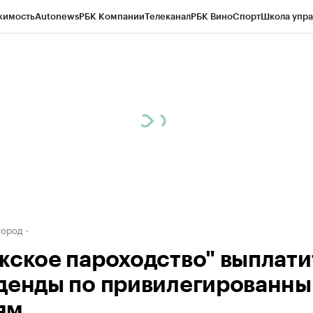
жимость
Autonews
РБК Компании
Телеканал
РБК Вино
Спорт
Школа упра
д
Стиль
Крипто
РБК Бизнес-среда
Дискуссионный клуб
Исследования
К
а контрагентов
Политика
Экономика
Бизнес
Технологии и медиа
Фина
город
жское пароходство" выплати
денды по привилегированн
ям