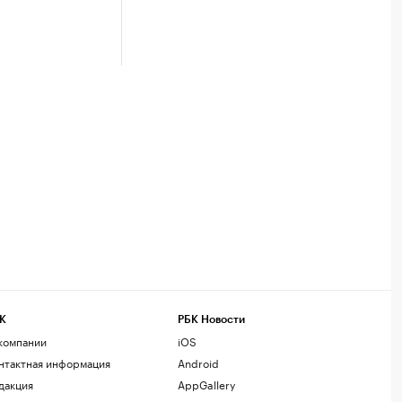
К
РБК Новости
компании
iOS
нтактная информация
Android
дакция
AppGallery