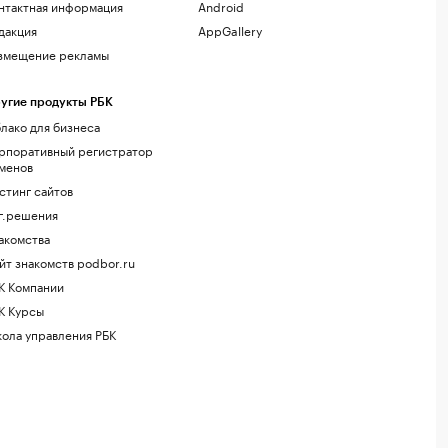
нтактная информация
Android
дакция
AppGallery
змещение рекламы
угие продукты РБК
лако для бизнеса
рпоративный регистратор
менов
стинг сайтов
г.решения
акомства
йт знакомств podbor.ru
К Компании
К Курсы
ола управления РБК