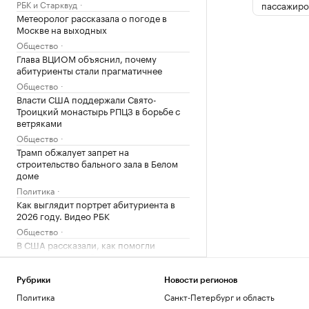
РБК и Старквуд
пассажиро
Метеоролог рассказала о погоде в
Москве на выходных
Общество
Глава ВЦИОМ объяснил, почему
абитуриенты стали прагматичнее
Общество
Власти США поддержали Свято-
Троицкий монастырь РПЦЗ в борьбе с
ветряками
Общество
Трамп обжалует запрет на
строительство бального зала в Белом
доме
Политика
Как выглядит портрет абитуриента в
2026 году. Видео РБК
Общество
В США рассказали, как помогли
снарядам из Сербии попасть на
Украину
Рубрики
Новости регионов
Политика
Будущее Ходынского поля: от пашни и
Политика
Санкт-Петербург и область
аэродрома до города в городе