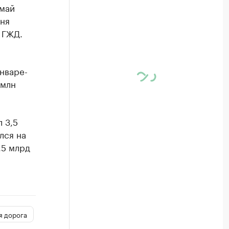
 май
вня
 ГЖД.
январе-
 млн
 3,5
лся на
,5 млрд
я дорога