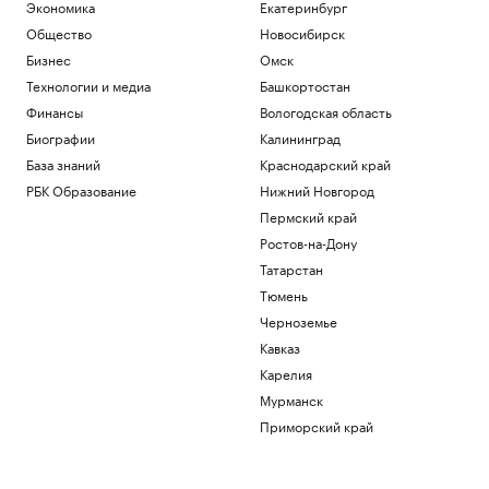
Экономика
Екатеринбург
РБК и Stone
Общество
Новосибирск
Звезда НБА избежал наказания за
Бизнес
Омск
незаконное ношение оружия
Технологии и медиа
Башкортостан
Спорт
Силы ПВО сбили 75 БПЛА над
Финансы
Вологодская область
регионами России за 12 часов
Биографии
Калининград
Политика
База знаний
Краснодарский край
Погранслужба Финляндии пресекла
РБК Образование
Нижний Новгород
канал нелегальной миграции из
Прибалтики
Пермский край
Общество
Ростов-на-Дону
Главное за неделю за 3 минуты.
Татарстан
Видеоитоги РБК
Тюмень
Подписка на РБК
Что будет после принятия сенатом
Черноземье
билля Грэма о санкциях против России
Кавказ
Политика
Карелия
Мурманск
Загрузить еще
Приморский край