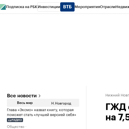
Подписка на РБК
Инвестиции
Мероприятия
Отрасли
Недви
РБК Курсы
РБК Life
Тренды
Визионеры
Национальные проекты
Горо
Газета
Спецпроекты СПб
Конференции СПб
Спецпроекты
Проверк
Нижний Нов
Все новости
Н.Новгород
Весь мир
ГЖД 
Глава «Эксмо» назвал книгу, которая
поможет стать «лучшей версией себя»
на 7,
РАДИО
Общество