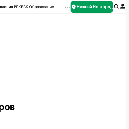
Нижний Новгород
вления РБК
РБК Образование
редитные рейтинги
Франшизы
нсы
Рынок наличной валюты
ров