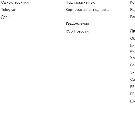
Одноклассники
Подписка на РБК
Ко
Telegram
Корпоративная подписка
Ре
Дзен
Ра
Уведомления
RSS Новости
Др
Об
Ко
до
Хо
Ре
Зн
Са
РБ
РБ
Шк