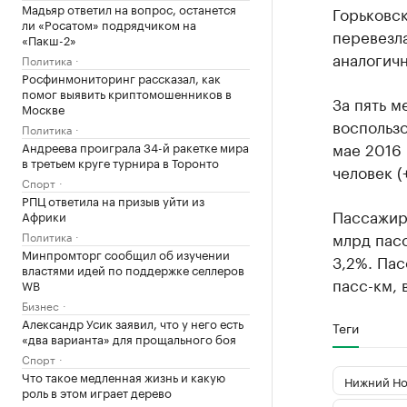
Мадьяр ответил на вопрос, останется
Горьковск
ли «Росатом» подрядчиком на
перевезла
«Пакш-2»
аналогич
Политика
Росфинмониторинг рассказал, как
помог выявить криптомошенников в
За пять 
Москве
воспользо
Политика
мае 2016 
Андреева проиграла 34-й ракетке мира
в третьем круге турнира в Торонто
человек (
Спорт
РПЦ ответила на призыв уйти из
Пассажиро
Африки
млрд пасс
Политика
Минпромторг сообщил об изучении
3,2%. Па
властями идей по поддержке селлеров
пасс-км, 
WB
Бизнес
Александр Усик заявил, что у него есть
Теги
«два варианта» для прощального боя
Спорт
Что такое медленная жизнь и какую
Нижний Но
роль в этом играет дерево