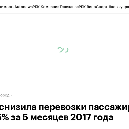
жимость
Autonews
РБК Компании
Телеканал
РБК Вино
Спорт
Школа упра
д
Стиль
Крипто
РБК Бизнес-среда
Дискуссионный клуб
Исследования
К
а контрагентов
Политика
Экономика
Бизнес
Технологии и медиа
Фина
город
снизила перевозки пассажи
5% за 5 месяцев 2017 года