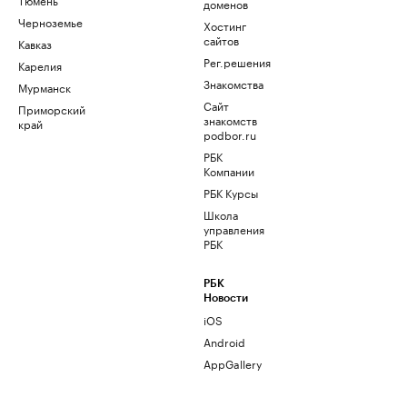
доменов
Черноземье
Хостинг
сайтов
Кавказ
Рег.решения
Карелия
Знакомства
Мурманск
Сайт
Приморский
знакомств
край
podbor.ru
РБК
Компании
РБК Курсы
Школа
управления
РБК
РБК
Новости
iOS
Android
AppGallery