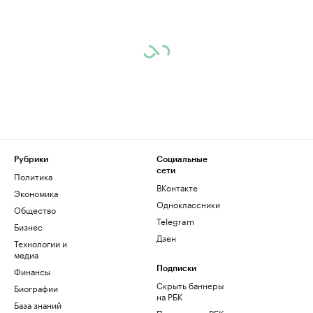
Рубрики
Социальные
сети
Политика
ВКонтакте
Экономика
Одноклассники
Общество
Telegram
Бизнес
Дзен
Технологии и
медиа
Финансы
Подписки
Скрыть баннеры
Биографии
на РБК
База знаний
Подписка на РБК