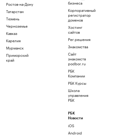
бизнеса
Ростов-на-Дону
Корпоративный
Татарстан
регистратор
Тюмень
доменов
Черноземье
Хостинг
сайтов
Кавказ
Рег.решения
Карелия
Знакомства
Мурманск
Сайт
Приморский
знакомств
край
podbor.ru
РБК
Компании
РБК Курсы
Школа
управления
РБК
РБК
Новости
iOS
Android