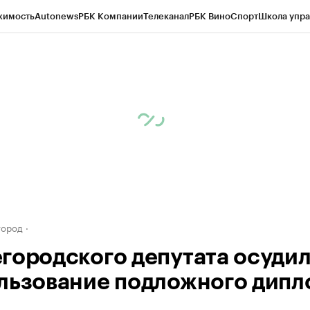
жимость
Autonews
РБК Компании
Телеканал
РБК Вино
Спорт
Школа упра
д
Стиль
Крипто
РБК Бизнес-среда
Дискуссионный клуб
Исследования
К
а контрагентов
Политика
Экономика
Бизнес
Технологии и медиа
Фина
город
городского депутата осудил
льзование подложного дипл