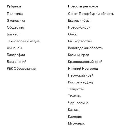
Власти заявили о «переломе
Рубрики
Новости регионов
положения» из-за обстрелов трассы
Политика
Санкт-Петербург и область
«Новороссия»
Экономика
Екатеринбург
Политика
Губернатор Севастополя заявил об
Общество
Новосибирск
отражении атаки дронов
Бизнес
Омск
Политика
Технологии и медиа
Башкортостан
Больше прогулок, свежего воздуха и
Финансы
Вологодская область
отдыха: квартиры рядом с парками
Биографии
Калининград
РБК и ПИК Серия плюс
Ромашина назвала хорошим
База знаний
Краснодарский край
выступление синхронисток на
РБК Образование
Нижний Новгород
чемпионате Европы
Пермский край
Спорт
Ростов-на-Дону
Загрузить еще
Татарстан
Тюмень
Черноземье
Кавказ
Карелия
Мурманск