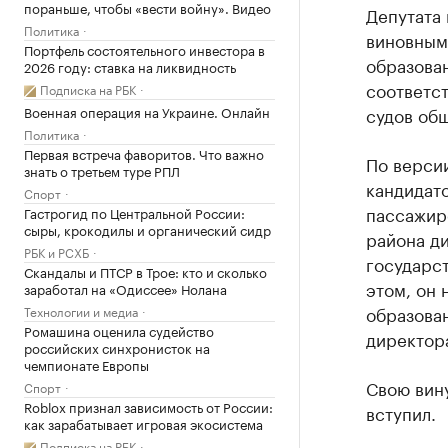
пораньше, чтобы «вести войну». Видео
Депутата
Политика
виновным
Портфель состоятельного инвестора в
образован
2026 году: ставка на ликвидность
соответст
Подписка на РБК
Военная операция на Украине. Онлайн
судов об
Политика
Первая встреча фаворитов. Что важно
По версии
знать о третьем туре РПЛ
кандидат
Спорт
пассажир
Гастрогид по Центральной России:
сыры, крокодилы и органический сидр
района д
РБК и РСХБ
государст
Скандалы и ПТСР в Трое: кто и сколько
этом, он 
заработал на «Одиссее» Нолана
образован
Технологии и медиа
Ромашина оценила судейство
директор
российских синхронисток на
чемпионате Европы
Свою вину
Спорт
Roblox признал зависимость от России:
вступил.
как зарабатывает игровая экосистема
Подписка на РБК