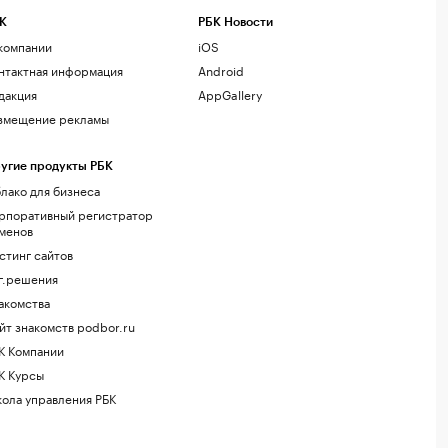
К
РБК Новости
компании
iOS
нтактная информация
Android
дакция
AppGallery
змещение рекламы
угие продукты РБК
лако для бизнеса
рпоративный регистратор
менов
стинг сайтов
г.решения
акомства
йт знакомств podbor.ru
К Компании
К Курсы
ола управления РБК