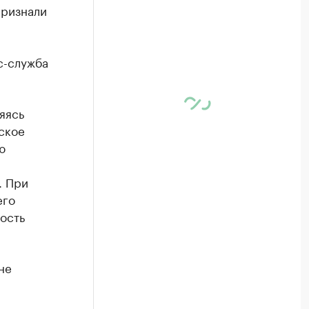
признали
с-служба
яясь
ское
ю
. При
его
ость
не