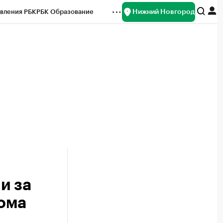
Нижний Новгород
вления РБК
РБК Образование
редитные рейтинги
Франшизы
нсы
Рынок наличной валюты
и за
ома