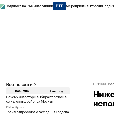
Подписка на РБК
Инвестиции
Мероприятия
Отрасли
Недви
РБК Курсы
РБК Life
Тренды
Визионеры
Национальные проекты
Горо
Газета
Спецпроекты СПб
Конференции СПб
Спецпроекты
Проверк
Нижний Нов
Все новости
Н.Новгород
Весь мир
Ниже
Почему инвесторы выбирают офисы в
оживленных районах Москвы
испо
РБК и Upside
Трамп отпросился с заседания Госдепа