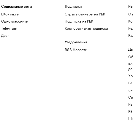
Социальные сети
Подписки
РБ
ВКонтакте
Скрыть баннеры на РБК
О 
Одноклассники
Подписка на РБК
Ко
Telegram
Корпоративная подписка
Ре
Дзен
Ра
Уведомления
RSS Новости
Др
Об
Ко
до
Хо
Ре
Зн
Са
РБ
РБ
Шк