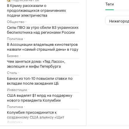
Теги
В Крыму рассказали о
продолжающихся ограничениях
подачи электричества
Нижегород
Общество
Силы ПВО за утро сбили 83 украинских
беспилотника над регионами России
Политика
В Ассоциации владельцев кинотеатров
назвали «самый страшный день» в году
Бизнес
Чем заняться дома: «Тед Лассо»,
эволюция и мифы Петербурга
Стиль
Банки из топ-10 повысили ставки по
вкладам после заседания ЦБ
Инвестиции
США выделят $1 млрд на поддержку
нового президента Колумбии
Политика
Колумбия присоединится к
созданному США альянсу «Щит
Америк»
Политика