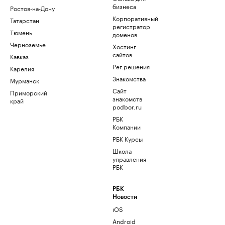
бизнеса
Ростов-на-Дону
Корпоративный
Татарстан
регистратор
Тюмень
доменов
Черноземье
Хостинг
сайтов
Кавказ
Рег.решения
Карелия
Знакомства
Мурманск
Сайт
Приморский
знакомств
край
podbor.ru
РБК
Компании
РБК Курсы
Школа
управления
РБК
РБК
Новости
iOS
Android