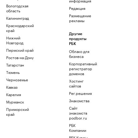
информация
Вологодская
Редакция
область
Размещение
Калининград
рекламы
Краснодарский
край
Другие
Нижний
продукты
Новгород
РБК
Пермский край
Облако для
бизнеса
Ростов-на-Дону
Корпоративный
Татарстан
регистратор
Тюмень
доменов
Черноземье
Хостинг
сайтов
Кавказ
Рег.решения
Карелия
Знакомства
Мурманск
Сайт
Приморский
знакомств
край
podbor.ru
РБК
Компании
РБК Курсы