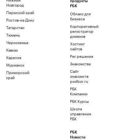
продукты
Новгород
РБК
Пермский край
Облако для
бизнеса
Ростов-на-Дону
Корпоративный
Татарстан
регистратор
Тюмень
доменов
Черноземье
Хостинг
сайтов
Кавказ
Рег.решения
Карелия
Знакомства
Мурманск
Сайт
Приморский
знакомств
край
podbor.ru
РБК
Компании
РБК Курсы
Школа
управления
РБК
РБК
Новости