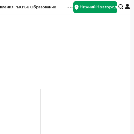
Нижний Новгород
вления РБК
РБК Образование
редитные рейтинги
Франшизы
нсы
Рынок наличной валюты