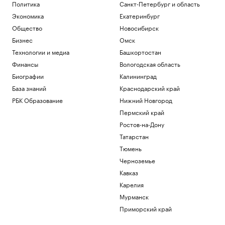
Спорт
Политика
Санкт-Петербург и область
Запасы газа в Европе на минимуме. Что
Экономика
Екатеринбург
будет зимой
Общество
Новосибирск
Подписка на РБК
Бизнес
Омск
Экс-глава Mind Money признала вину
по «делу брокеров» о хищении ₽7 млрд
Технологии и медиа
Башкортостан
Финансы
Финансы
Вологодская область
Как изучали Луну: от изобретения
Биографии
Калининград
телескопа до высадки. Видео РБК
База знаний
Краснодарский край
Общество
Трамп заявил о прогрессе в
РБК Образование
Нижний Новгород
урегулировании украинского
Пермский край
конфликта
Ростов-на-Дону
Политика
Татарстан
Гендиректор «ИжАвиа» объявил об
увольнении
Тюмень
Политика
Черноземье
Кавказ
Загрузить еще
Карелия
Мурманск
Приморский край