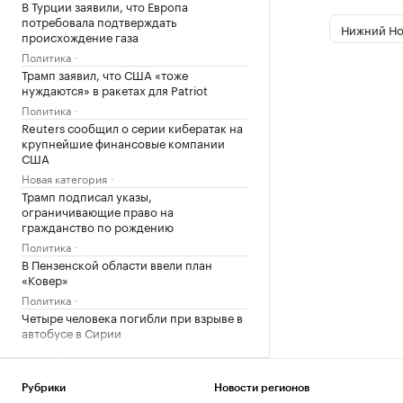
В Турции заявили, что Европа
потребовала подтверждать
Нижний Но
происхождение газа
Политика
Трамп заявил, что США «тоже
нуждаются» в ракетах для Patriot
Политика
Reuters сообщил о серии кибератак на
крупнейшие финансовые компании
США
Новая категория
Трамп подписал указы,
ограничивающие право на
гражданство по рождению
Политика
В Пензенской области ввели план
«Ковер»
Политика
Четыре человека погибли при взрыве в
автобусе в Сирии
Общество
В Африке поддержали Инфантино
после скандала с продажей прав ЧМ
Рубрики
Новости регионов