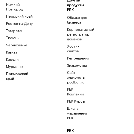
Другие
Нижний
продукты
Новгород
РБК
Пермский край
Облако для
бизнеса
Ростов-на-Дону
Корпоративный
Татарстан
регистратор
Тюмень
доменов
Черноземье
Хостинг
сайтов
Кавказ
Рег.решения
Карелия
Знакомства
Мурманск
Сайт
Приморский
знакомств
край
podbor.ru
РБК
Компании
РБК Курсы
Школа
управления
РБК
РБК